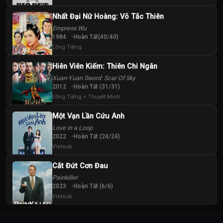
Nhất Đại Nữ Hoàng: Võ Tắc Thiên
Empress Wu
1984
Hoàn Tất(40/40)
Lồng Tiếng
Hiên Viên Kiếm: Thiên Chi Ngân
Xuan-Yuan Sword: Scar Of Sky
2012
Hoàn Tất (31/31)
Lồng Tiếng + Thuyết Minh
Một Vạn Lần Cứu Anh
Love in a Loop
2022
Hoàn Tất (24/24)
Vietsub
Cắt Đứt Cơn Đau
Painkiller
2023
Hoàn Tất (6/6)
Vietsub