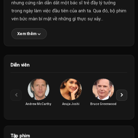
nhưng cứng rắn dẫn dắt một bác sĩ trẻ đầy lý tưởng
trong ngày làm việc đầu tiên của anh ta. Qua đó, bộ phim
vén bức màn bí mật về những gì thực sự xảy...
Xem thêm
Diễn viên
Andrew McCarthy
Anuja Joshi
Bruce Greenwood
Jane L
Tập phim