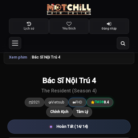
Lịch sử
Yêu thích
Đăng nhập
Xem phim
Bác Sĩ Nội Trú 4
TRAILER
Bác Sĩ Nội Trú 4
8.4
/10
The Resident (Season 4)
2021
Vietsub
FHD
8.4
TMDB
Chính Kịch
Tâm Lý
Hoàn Tất (14/14)