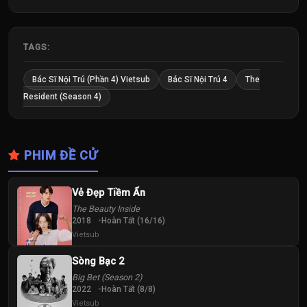
TAGS:
Bác Sĩ Nội Trú (Phần 4) Vietsub
Bác Sĩ Nội Trú 4
The
Resident (Season 4)
PHIM ĐỀ CỬ
Vẻ Đẹp Tiềm Ẩn
The Beauty Inside
2018
Hoàn Tất (16/16)
Vietsub
Sòng Bạc 2
Big Bet (Season 2)
2022
Hoàn Tất (8/8)
Vietsub