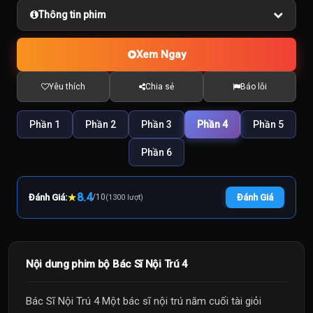
Thông tin phim
Xem Ngay
Yêu thích
Chia sẻ
Báo lỗi
Phần 1
Phần 2
Phần 3
Phần 4
Phần 5
Phần 6
★
8.4
Đánh Giá:
/
10
Đánh Giá
(1300 lượt)
Nội dung phim bộ Bác Sĩ Nội Trú 4
Bác Sĩ Nội Trú 4 Một bác sĩ nội trú năm cuối tài giỏi