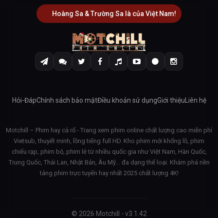
Hoàng Sa & Trường Sa là của Việt Nam!
Hỏi-Đáp
Chính sách bảo mật
Điều khoản sử dụng
Giới thiệu
Liên hệ
Motchill – Phim hay cả rổ - Trang xem phim online chất lượng cao miễn phí
Vietsub, thuyết minh, lồng tiếng full HD. Kho phim mới khổng lồ, phim
chiếu rạp, phim bộ, phim lẻ từ nhiều quốc gia như Việt Nam, Hàn Quốc,
Trung Quốc, Thái Lan, Nhật Bản, Âu Mỹ… đa dạng thể loại. Khám phá nền
tảng phim trực tuyến hay nhất 2025 chất lượng 4K!
© 2026 Motchill - v3.1.42