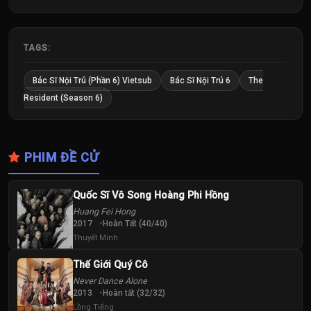
TAGS:
Bác Sĩ Nội Trú (Phần 6) Vietsub
Bác Sĩ Nội Trú 6
The
Resident (Season 6)
PHIM ĐỀ CỬ
Quốc Sĩ Vô Song Hoàng Phi Hồng
Huang Fei Hong
2017
Hoàn Tất (40/40)
Thuyết Minh
Thế Giới Quý Cô
Never Dance Alone
2013
Hoàn tất (32/32)
Lồng Tiếng