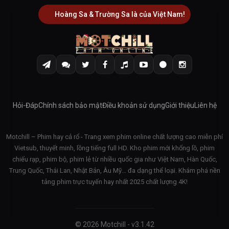
Hoàng Sa & Trường Sa là của Việt Nam!
Hỏi-Đáp
Chính sách bảo mật
Điều khoản sử dụng
Giới thiệu
Liên hệ
Motchill – Phim hay cả rổ - Trang xem phim online chất lượng cao miễn phí
Vietsub, thuyết minh, lồng tiếng full HD. Kho phim mới khổng lồ, phim
chiếu rạp, phim bộ, phim lẻ từ nhiều quốc gia như Việt Nam, Hàn Quốc,
Trung Quốc, Thái Lan, Nhật Bản, Âu Mỹ… đa dạng thể loại. Khám phá nền
tảng phim trực tuyến hay nhất 2025 chất lượng 4K!
© 2026 Motchill - v3.1.42