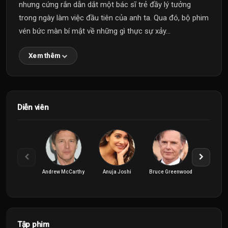
nhưng cứng rắn dẫn dắt một bác sĩ trẻ đầy lý tưởng
trong ngày làm việc đầu tiên của anh ta. Qua đó, bộ phim
vén bức màn bí mật về những gì thực sự xảy...
Xem thêm
Diễn viên
Andrew McCarthy
Anuja Joshi
Bruce Greenwood
Jane L
Tập phim