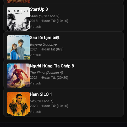
StartUp 3
StartUp (Season 3)
2018
Hoàn Tất (10/10)
Vietsub
Sau lời tạm biệt
Beyond Goodbye
2024
Hoàn tất (8/8)
Vietsub
Người Hùng Tia Chớp 8
The Flash (Season 8)
2021
Hoàn Tất (20/20)
Vietsub
Hầm SILO 1
Silo (Season 1)
2023
Hoàn Tất (10/10)
Vietsub