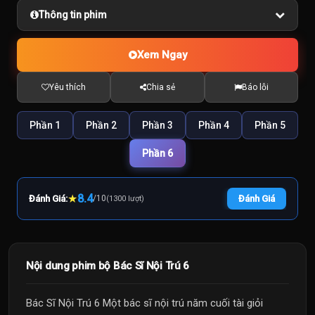
Thông tin phim
Xem Ngay
Yêu thích
Chia sẻ
Báo lỗi
Phần 1
Phần 2
Phần 3
Phần 4
Phần 5
Phần 6
★
8.4
Đánh Giá:
/
10
Đánh Giá
(1300 lượt)
Nội dung phim bộ Bác Sĩ Nội Trú 6
Bác Sĩ Nội Trú 6 Một bác sĩ nội trú năm cuối tài giỏi