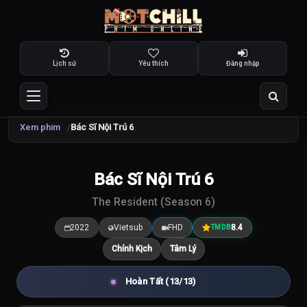
Lịch sử
Yêu thích
Đăng nhập
Xem phim
Bác Sĩ Nội Trú 6
TRAILER
Bác Sĩ Nội Trú 6
8.4
/10
The Resident (Season 6)
2022
Vietsub
FHD
8.4
TMDB
Chính Kịch
Tâm Lý
Hoàn Tất (13/13)