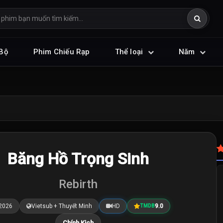
Bộ
Phim Chiếu Rạp
Thể loại
Năm
Băng Hồ Trọng Sinh
Rebirth
2026
Vietsub + Thuyết Minh
HD
9.0
TMDB
Chính Kịch