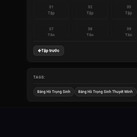
31
32
33
Tập
Tập
Tập
37
38
39
Tập
Tập
Tập
Tập trước
TAGS:
Băng Hồ Trọng Sinh
Băng Hồ Trọng Sinh Thuyết Minh