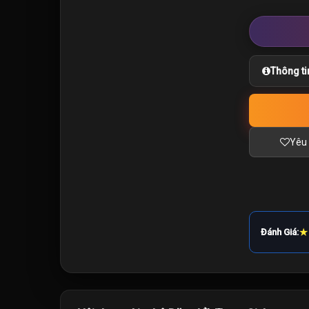
Thông ti
Yêu 
★
Đánh Giá: