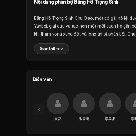
Nội dung phim bộ Băng Hồ Trọng Sinh
Băng Hồ Trọng Sinh Chu Qiao, một cô gái nô lệ, đư
Yanbei, giải cứu và tạo nên một mối quan hệ gắn bó
khi tham vọng xung đột và lòng tin bị phản bội, Chu 
Xem thêm
Diễn viên
夏梦
張康樂
李孝谦
李