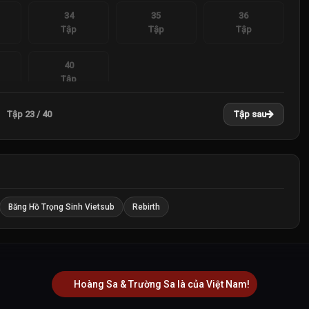
34
35
36
Tập
Tập
Tập
40
Tập
Tập 23 / 40
Tập sau
Băng Hồ Trọng Sinh Vietsub
Rebirth
Hoàng Sa & Trường Sa là của Việt Nam!