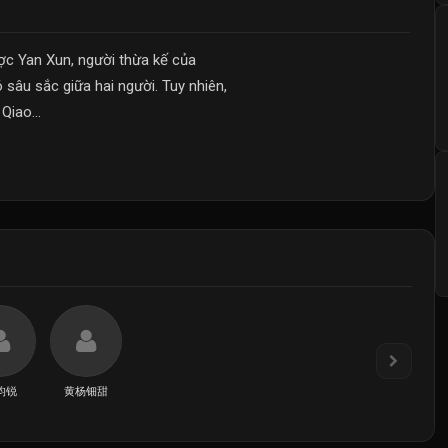
ợc Yan Xun, người thừa kế của
 sâu sắc giữa hai người. Tuy nhiên,
Qiao...
昀锐
黄杨钿甜