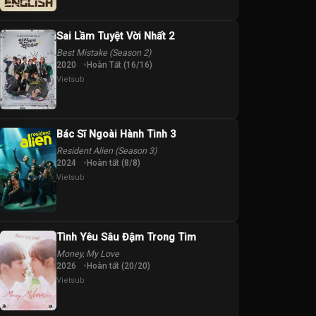
Sai Lầm Tuyệt Vời Nhất 2
Best Mistake (Season 2)
2020
Hoàn Tất (16/16)
Vietsub
Bác Sĩ Ngoài Hành Tinh 3
Resident Alien (Season 3)
2024
Hoàn tất (8/8)
Vietsub
Tình Yêu Sâu Đậm Trong Tim
Money, My Love
2026
Hoàn tất (20/20)
Vietsub