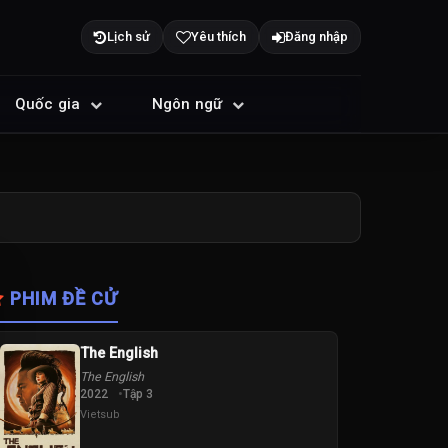
Lịch sử
Yêu thích
Đăng nhập
Quốc gia
Ngôn ngữ
PHIM ĐỀ CỬ
The English
The English
2022
Tập 3
Vietsub