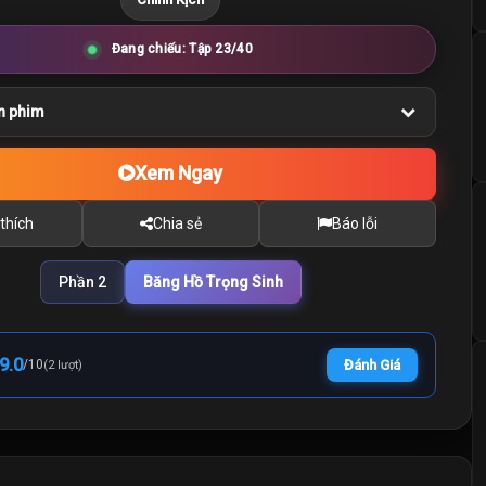
Đang chiếu: Tập 23/40
n phim
Xem Ngay
thích
Chia sẻ
Báo lỗi
Phần 2
Băng Hồ Trọng Sinh
9.0
/
10
Đánh Giá
(2 lượt)