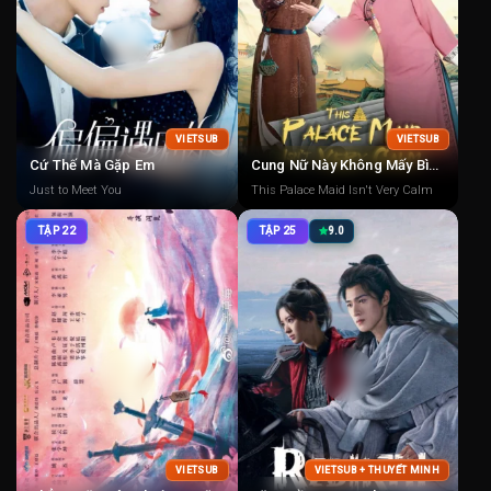
VIETSUB
VIETSUB
Cứ Thế Mà Gặp Em
Cung Nữ Này Không Mấy Bình Tĩnh
Just to Meet You
This Palace Maid Isn't Very Calm
TẬP 22
TẬP 25
9.0
VIETSUB
VIETSUB + THUYẾT MINH