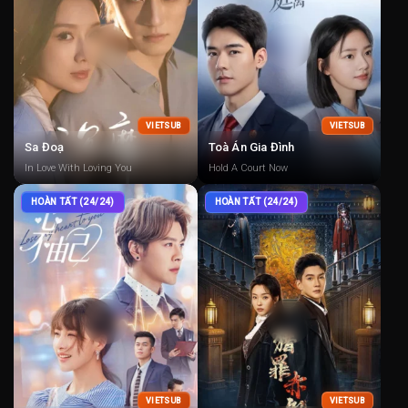
VIETSUB
VIETSUB
Sa Đoạ
Toà Án Gia Đình
In Love With Loving You
Hold A Court Now
HOÀN TẤT (24/24)
HOÀN TẤT (24/24)
VIETSUB
VIETSUB