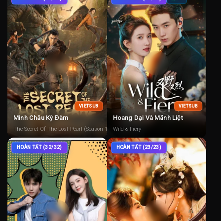
VIETSUB
VIETSUB
Minh Châu Kỳ Đàm
Hoang Dại Và Mãnh Liệt
The Secret Of The Lost Pearl (Season 1)
Wild & Fiery
HOÀN TẤT (32/32)
HOÀN TẤT (23/23)