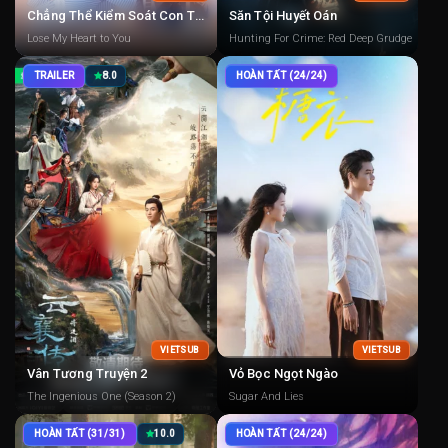
Chẳng Thể Kiểm Soát Con Tim
Săn Tội Huyết Oán
Lose My Heart to You
Hunting For Crime: Red Deep Grudge
TRAILER
8.0
HOÀN TẤT (24/24)
VIETSUB
VIETSUB
Vân Tương Truyện 2
Vỏ Bọc Ngọt Ngào
The Ingenious One (Season 2)
Sugar And Lies
HOÀN TẤT (31/31)
10.0
HOÀN TẤT (24/24)