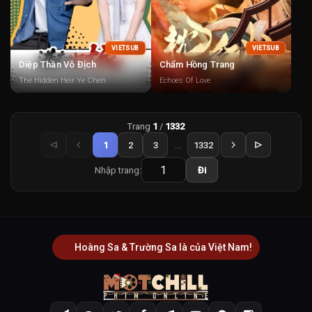
VIETSUB
VIETSUB
Diệp Thần Vô Địch
Chẩm Hồng Trang
The Hidden Heir Ye Chen
Echoes Of Love
Trang
1
/
1332
1
2
3
...
1332
Nhập trang:
Đi
Hoàng Sa & Trường Sa là của Việt Nam!