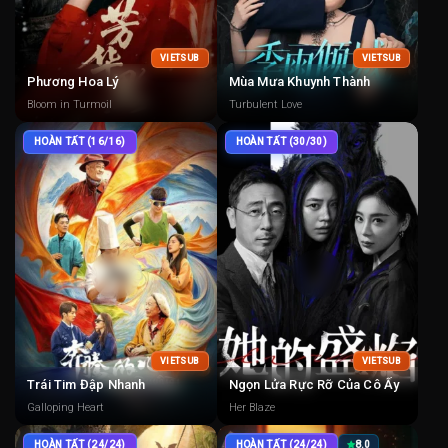
VIETSUB
VIETSUB
Phương Hoa Lý
Mùa Mưa Khuynh Thành
Bloom in Turmoil
Turbulent Love
HOÀN TẤT (16/16)
HOÀN TẤT (30/30)
VIETSUB
VIETSUB
Trái Tim Đập Nhanh
Ngọn Lửa Rực Rỡ Của Cô Ấy
Galloping Heart
Her Blaze
HOÀN TẤT (24/24)
HOÀN TẤT (24/24)
8.0