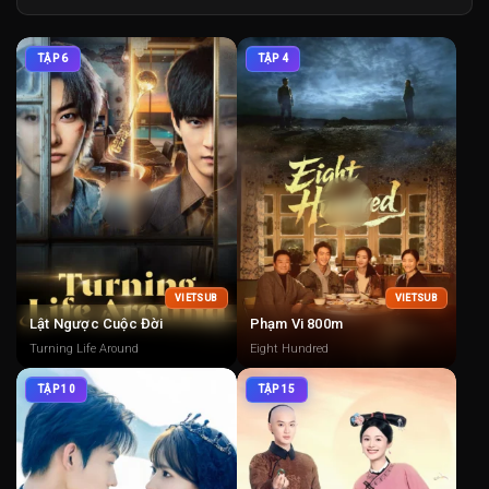
TẬP 6
TẬP 4
VIETSUB
VIETSUB
Lật Ngược Cuộc Đời
Phạm Vi 800m
Turning Life Around
Eight Hundred
TẬP 10
TẬP 15