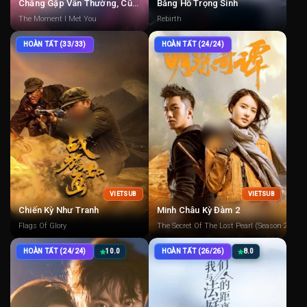
Chẳng Gặp Vân Thường, Cũng Chẳng Gặp Người
Băng Hồ Trọng Sinh
The Moment I Met You
Rebirth
HOÀN TẤT (33/33)
HOÀN TẤT (24/24)
VIETSUB
VIETSUB
Chiến Kỳ Như Tranh
Minh Châu Kỳ Đàm 2
Flags Of Glory
The Secret Of The Lost Pearl (Season 2)
HOÀN TẤT (24/24)
10.0
HOÀN TẤT (26/26)
8.0