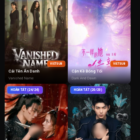
VIETSUB
VIETSUB
Cái Tên Ẩn Danh
Cận Kề Bóng Tối
Vanished Name
Dark And Dawn
HOÀN TẤT (24/24)
HOÀN TẤT (20/20)