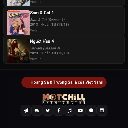
52
Vietsub
53
54
Tập
Tập
Tập
Sam & Cat 1
Sam & Cat (Season 1)
55
56
57
2013
Hoàn Tất (18/18)
Tập
Tập
Tập
Vietsub
Người Hầu 4
58
59
60
Tập
Tập
Tập
Servant (Season 4)
2023
Hoàn Tất (10/10)
Vietsub
61
62
63
Tập
Tập
Tập
64
Hoàng Sa & Trường Sa là của Việt Nam!
65
66
Tập
Tập
Tập
67
68
69
Tập
Tập
Tập
70
71
72
Tập
Tập
Tập