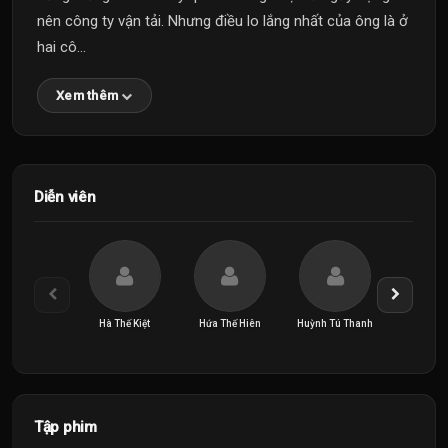
nên công ty vận tải. Nhưng điều lo lắng nhất của ông là ở
hai cô...
Xem thêm
Diễn viên
Hà Thế Kiệt
Hứa Thế Hiên
Huỳnh Tú Thanh
Khâu H
Tập phim