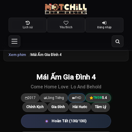
Lịch sử
Yêu thích
Đăng nhập
Xem phim
Mái Ấm Gia Đình 4
Mái Ấm Gia Đình 4
5.4
/10
Come Home Love: Lo And Behold
2017
Lồng Tiếng
FHD
5.4
TMDB
Chính Kịch
Gia Đình
Hài Hước
Tâm Lý
Hoàn Tất (130/130)