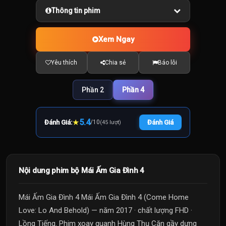
Thông tin phim
Xem Ngay
Yêu thích
Chia sẻ
Báo lỗi
Phần 2
Phần 4
★
5.4
Đánh Giá:
/
10
Đánh Giá
(45 lượt)
Nội dung phim bộ Mái Ấm Gia Đình 4
Mái Ấm Gia Đình 4 Mái Ấm Gia Đình 4 (Come Home
Love: Lo And Behold) — năm 2017 · chất lượng FHD ·
Lồng Tiếng. Phim xoay quanh Hùng Thụ Căn gầy dựng