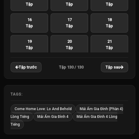
Tập
Tập
Tập
16
17
18
Tập
Tập
Tập
19
20
21
Tập
Tập
Tập
22
23
24
Tập 130 / 130
Tập trước
Tập sau
Tập
Tập
Tập
25
26
27
Tập
Tập
Tập
TAGS:
28
29
30
Come Home Love: Lo And Behold
Mái Ấm Gia Đình (Phần 4)
Tập
Tập
Tập
Lồng Tiếng
Mái Ấm Gia Đình 4
Mái Ấm Gia Đình 4 Lồng
Tiếng
31
32
33
Tập
Tập
Tập