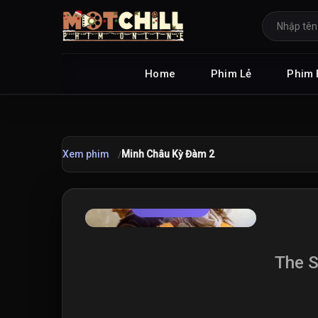
Home
Phim Lẻ
Phim 
Xem phim
Minh Châu Kỳ Đàm 2
TRAILER
★
7.5
/10
The S