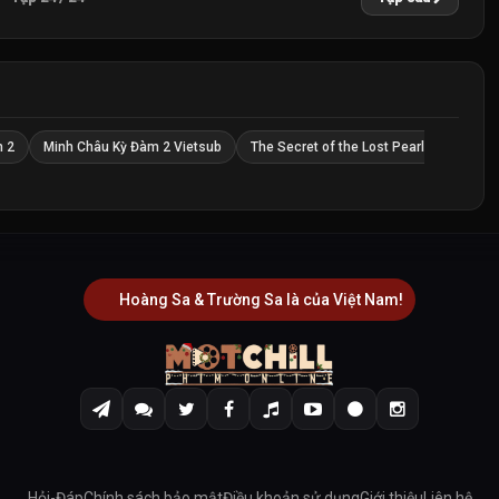
m 2
Minh Châu Kỳ Đàm 2 Vietsub
The Secret of the Lost Pearl
Hoàng Sa & Trường Sa là của Việt Nam!
Hỏi-Đáp
Chính sách bảo mật
Điều khoản sử dụng
Giới thiệu
Liên hệ