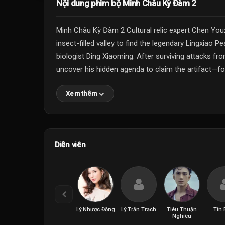
Nội dung phim bộ Minh Châu Kỳ Đàm 2
Minh Châu Kỳ Đàm 2 Cultural relic expert Chen You
insect-filled valley to find the legendary Lingxiao Pe
biologist Ding Xiaoming. After surviving attacks fro
uncover his hidden agenda to claim the artifact—for
Xem thêm
Diễn viên
Lý Nhược Đồng
Lý Trấn Trạch
Tiêu Thuận
Tín 
Nghiêu