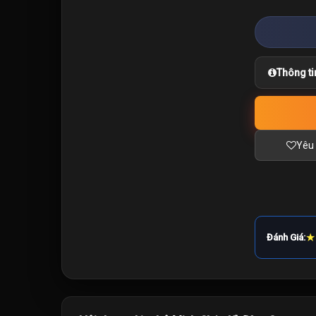
Thông ti
Yêu 
★
Đánh Giá: