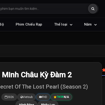
Bộ
Phim Chiếu Rạp
Thể loại
Năm
Minh Châu Kỳ Đàm 2
ecret Of The Lost Pearl (Season 2)
2026
Vietsub
FHD
N/A
TMDB
Hành Động
Phiêu Lưu