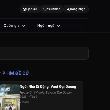
Lịch sử
Yêu thích
Đăng nhập
Quốc gia
Ngôn ngữ
PHIM ĐỀ CỬ
Ngôi Nhà Di Động: Vượt Đại Dương
House On Wheels: Beyond The Ocean
2025
Tập 9
Vietsub