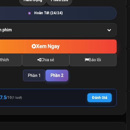
Hoàn Tất (24/24)
n phim
Xem Ngay
thích
Chia sẻ
Báo lỗi
Phần 1
Phần 2
7.5
/
10
Đánh Giá
(1 lượt)