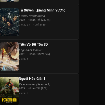
Tử Xuyên: Quang Minh Vương
Eternal Brotherhood
2025
Hoàn Tất (24/24)
Vietsub + Thuyết Minh
Tiên Võ Đế Tôn 3D
Legend of Xianwu
2023
Hoàn Tất(26/26)
Vietsub
Người Hòa Giải 1
Peacemaker (Season 1)
2022
Hoàn Tất (8/8)
Vietsub