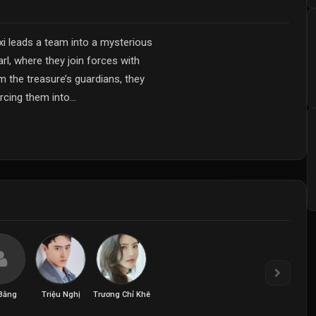
xi leads a team into a mysterious
arl, where they join forces with
m the treasure’s guardians, they
cing them into...
Bằng
Triệu Nghị
Trương Chỉ Khê