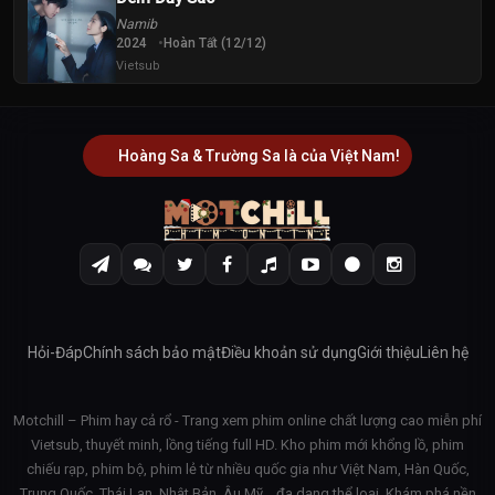
Namib
2024
Hoàn Tất (12/12)
Vietsub
Hoàng Sa & Trường Sa là của Việt Nam!
Hỏi-Đáp
Chính sách bảo mật
Điều khoản sử dụng
Giới thiệu
Liên hệ
Motchill – Phim hay cả rổ - Trang xem phim online chất lượng cao miễn phí
Vietsub, thuyết minh, lồng tiếng full HD. Kho phim mới khổng lồ, phim
chiếu rạp, phim bộ, phim lẻ từ nhiều quốc gia như Việt Nam, Hàn Quốc,
Trung Quốc, Thái Lan, Nhật Bản, Âu Mỹ… đa dạng thể loại. Khám phá nền