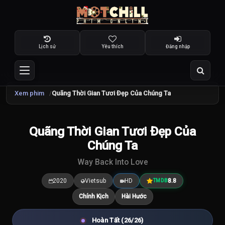
Lịch sử
Yêu thích
Đăng nhập
Xem phim
Quãng Thời Gian Tươi Đẹp Của Chúng Ta
Quãng Thời Gian Tươi Đẹp Của
8.8
/10
Chúng Ta
Way Back Into Love
2020
Vietsub
HD
8.8
TMDB
Chính Kịch
Hài Hước
Hoàn Tất (26/26)