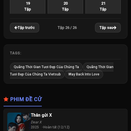
19
20
21
Tập
Tập
Tập
22
23
24
Tập 26 / 26
Tập trước
Tập sau
Tập
Tập
Tập
25
26
Tập
Tập
TAGS:
Quãng Thời Gian Tươi Đẹp Của Chúng Ta
Quãng Thời Gian
Tươi Đẹp Của Chúng Ta Vietsub
Way Back Into Love
PHIM ĐỀ CỬ
Thân gửi X
Dear X
2025
Hoàn tất (12/12)