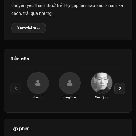
chuyện yêu thầm thuở trẻ. Họ gặp lại nhau sau 7 năm xa
cách, trải qua những...
Xem thêm
Diễn viên
Jia Ze
Jiang Peng
Sun Qian
Tang Xi
Tập phim