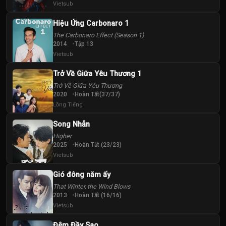
Vietsub
Hiệu Ứng Carbonaro 1
The Carbonaro Effect (Season 1)
2014
Tập 13
Vietsub
Trở Về Giữa Yêu Thương 1
Trở Về Giữa Yêu Thương
2020
Hoàn Tất(37/37)
Lồng Tiếng
Song Nhẫn
Higher
2025
Hoàn Tất (23/23)
Vietsub
Gió đông năm ấy
That Winter, the Wind Blows
2013
Hoàn Tất (16/16)
Vietsub
Đêm Đầy Sao