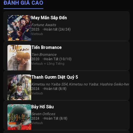
ĐÁNH GIÁ CAO
May Mắn Sắp Đến
Fortune Awaits
2025
Hoàn tất (24/24)
Vietsub
Tiến Bromance
Tien Bromance
2020
Hoàn Tất (10/10)
Vietsub + Lồng Tiếng
Thanh Gươm Diệt Quỷ 5
Kimetsu no Yaiba SS4, Kimetsu no Yaiba: Hashira Geiko-hen, 
2024
Hoàn tất (8/8)
Vietsub
Bảy Hố Sâu
Seven Orifices
2024
Hoàn Tất (8/8)
Vietsub