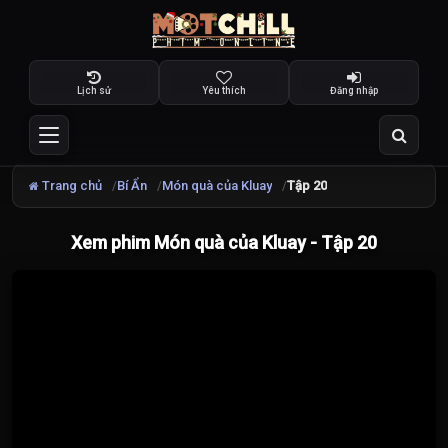
Lịch sử
Yêu thích
Đăng nhập
Trang chủ
Bí Ẩn
Món quà của Kluay
Tập 20
Xem phim Món quà của Kluay - Tập 20
Đang
tải
video...