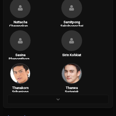
Nuttacha
Samitpong
Chayangkanon
Sakulpongchai
t
Sasina
Sirin Kohkiat
Phanomthornni
tkul
Thanakorn
Thanwa
Sribanjong
Suriyajak