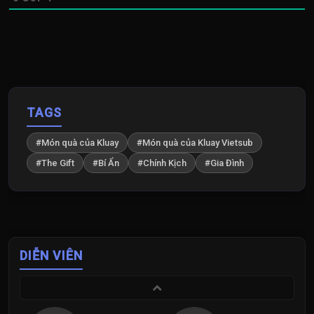
TAGS
#Món quà của Kluay
#Món quà của Kluay Vietsub
#The Gift
#Bí Ẩn
#Chính Kịch
#Gia Đình
DIỄN VIÊN