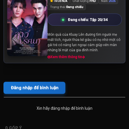
N/A
Chất lượng:
FHD
Năm:
2026
TMDB
Trạng thái:
Đang chiếu
Đang chiếu: Tập 20/34
Món quà của Kluay Lên đường tìm người mẹ
mất tích, người thừa kế giàu có nọ nhờ một cô
gái trẻ có năng lực ngoại cảm giúp vén màn
những bí mật của gia đình mình.
Xem thêm thông tin
Đăng nhập để bình luận
Xin hãy đăng nhập để bình luận
0
GÓP Ý