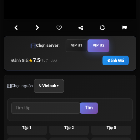
Chọn server:
VIP #1
VIP #2
★
7.5
Đánh Giá:
Đánh Giá
/
10
(
1
lượt)
Chọn nguồn:
N Vietsub
▼
Tìm
Tập 1
Tập 2
Tập 3