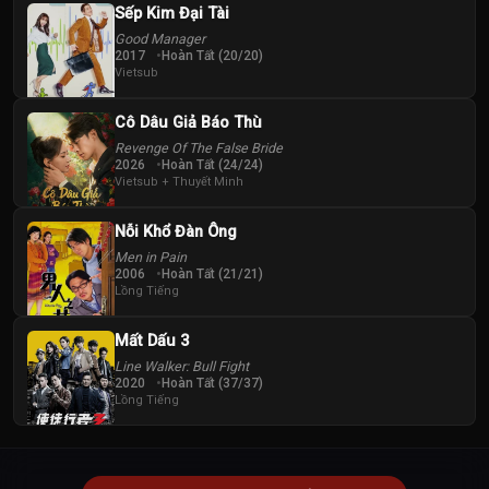
Sếp Kim Đại Tài
Good Manager
2017
Hoàn Tất (20/20)
Vietsub
Cô Dâu Giả Báo Thù
Revenge Of The False Bride
2026
Hoàn Tất (24/24)
Vietsub + Thuyết Minh
Nỗi Khổ Đàn Ông
Men in Pain
2006
Hoàn Tất (21/21)
Lồng Tiếng
Mất Dấu 3
Line Walker: Bull Fight
2020
Hoàn Tất (37/37)
Lồng Tiếng