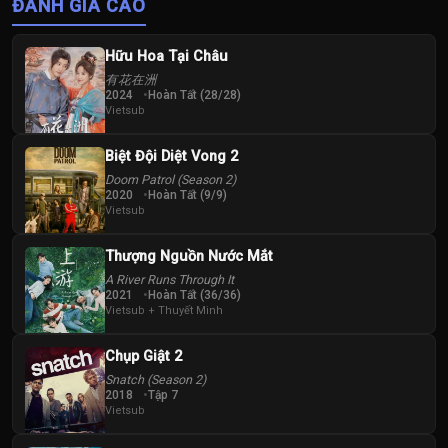
ĐÁNH GIÁ CAO
Hữu Hoa Tại Châu
有花在洲
2024
Hoàn Tất (28/28)
Vietsub
Biệt Đội Diệt Vong 2
Doom Patrol (Season 2)
2020
Hoàn Tất (9/9)
Vietsub
Thượng Nguồn Nước Mắt
A River Runs Through It
2021
Hoàn Tất (36/36)
Vietsub + Thuyết Minh
Chụp Giật 2
Snatch (Season 2)
2018
Tập 7
Vietsub