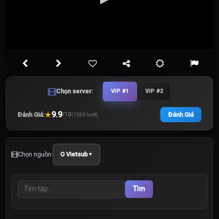
Chọn server:
VIP #1
VIP #2
★
9.9
Đánh Giá:
Đánh Giá
/
10
(
1563
lượt)
Chọn nguồn:
O Vietsub
▼
Tìm