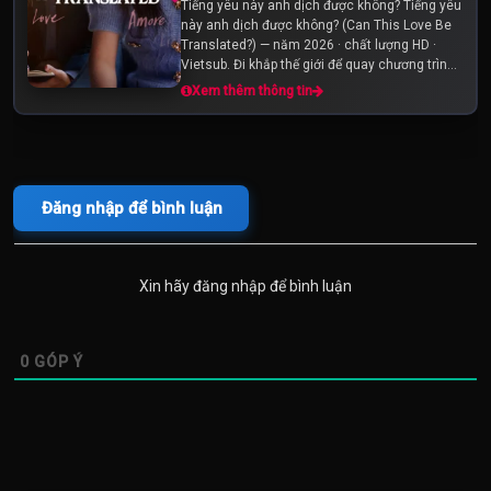
Tiếng yêu này anh dịch được không? Tiếng yêu
này anh dịch được không? (Can This Love Be
Translated?) — năm 2026 · chất lượng HD ·
Vietsub. Đi khắp thế giới để quay chương trình
truyền hình, cảm xúc của một người nổi tiếng
Xem thêm thông tin
và phiên dịch viên của...
Đăng nhập để bình luận
Xin hãy đăng nhập để bình luận
0
GÓP Ý