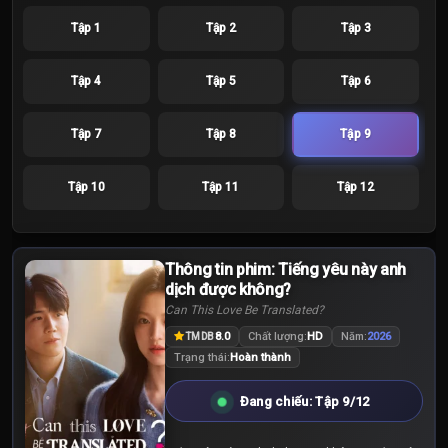
Tập 1
Tập 2
Tập 3
Tập 4
Tập 5
Tập 6
Tập 7
Tập 8
Tập 9
Tập 10
Tập 11
Tập 12
Thông tin phim: Tiếng yêu này anh
dịch được không?
Can This Love Be Translated?
8.0
Chất lượng:
HD
Năm:
2026
TMDB
Trạng thái:
Hoàn thành
Đang chiếu: Tập 9/12