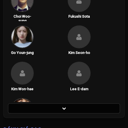
Choi Woo-
Fukushi Sota
sung
Go Youn-jung
Kim Seon-ho
Kim Won-hae
Lee E-dam
Sota Fukushi