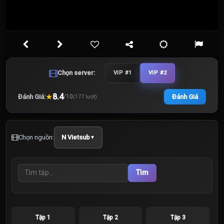
Chọn server:
VIP #1
VIP #2
★
8.4
Đánh Giá:
Đánh Giá
/
10
(
177
lượt)
Chọn nguồn:
N Vietsub
▼
Tìm
Tập 1
Tập 2
Tập 3