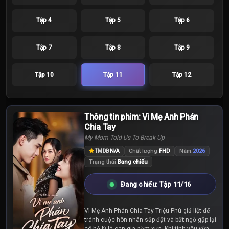
Tập 4
Tập 5
Tập 6
Tập 7
Tập 8
Tập 9
Tập 10
Tập 11
Tập 12
Thông tin phim: Vì Mẹ Anh Phán
Chia Tay
My Mom Told Us To Break Up
N/A
Chất lượng:
FHD
Năm:
2026
TMDB
Trạng thái:
Đang chiếu
Đang chiếu: Tập 11/16
Vì Mẹ Anh Phán Chia Tay Triệu Phú giả liệt để
tránh cuộc hôn nhân sắp đặt và bất ngờ gặp lại
cô hộ lý là oan gia năm xưa. Khi tình yêu vừa