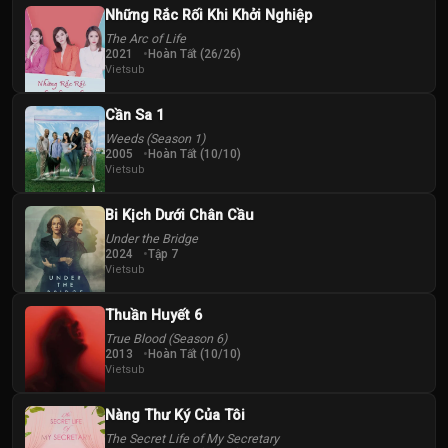
Những Rắc Rối Khi Khởi Nghiệp
The Arc of Life
2021
Hoàn Tất (26/26)
Vietsub
Cần Sa 1
Weeds (Season 1)
2005
Hoàn Tất (10/10)
Vietsub
Bi Kịch Dưới Chân Cầu
Under the Bridge
2024
Tập 7
Vietsub
Thuần Huyết 6
True Blood (Season 6)
2013
Hoàn Tất (10/10)
Vietsub
Nàng Thư Ký Của Tôi
The Secret Life of My Secretary