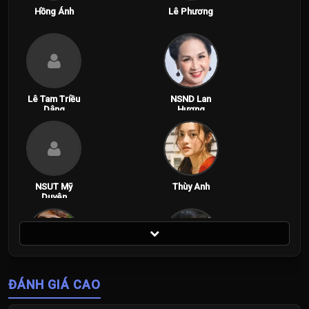
Hồng Ánh
Lê Phương
Lê Tam Triều
NSND Lan
Dâng
Hương
NSUT Mỹ
Thùy Anh
Duyên
Trần Ngọc
Võ Điền Gia
ĐÁNH GIÁ CAO
Vàng
Huy