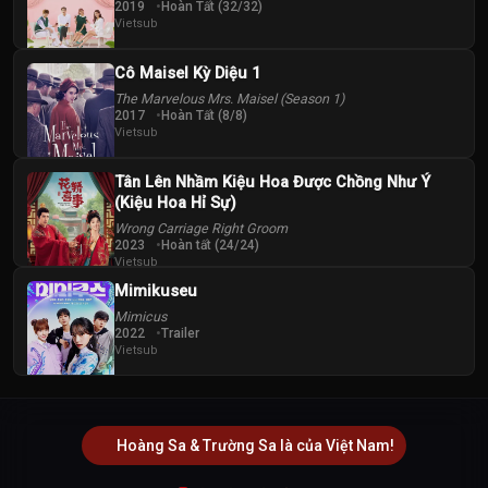
2019
Hoàn Tất (32/32)
Vietsub
Cô Maisel Kỳ Diệu 1
The Marvelous Mrs. Maisel (Season 1)
2017
Hoàn Tất (8/8)
Vietsub
Tân Lên Nhầm Kiệu Hoa Được Chồng Như Ý
(Kiệu Hoa Hỉ Sự)
Wrong Carriage Right Groom
2023
Hoàn tất (24/24)
Vietsub
Mimikuseu
Mimicus
2022
Trailer
Vietsub
Hoàng Sa & Trường Sa là của Việt Nam!