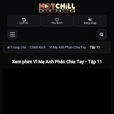
Lịch sử
Yêu thích
Đăng nhập
Trang chủ
Chính Kịch
Vì Mẹ Anh Phán Chia Tay
Tập 11
Xem phim Vì Mẹ Anh Phán Chia Tay - Tập 11
Đang
tải
video...