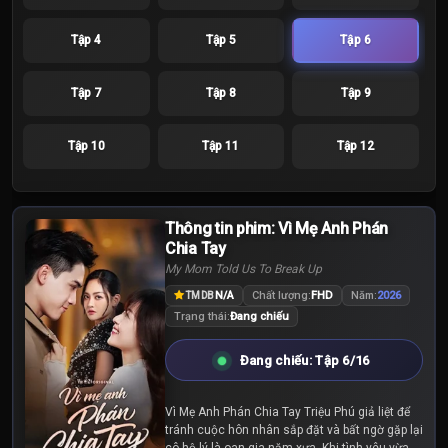
Tập 4
Tập 5
Tập 6
Tập 7
Tập 8
Tập 9
Tập 10
Tập 11
Tập 12
Thông tin phim: Vì Mẹ Anh Phán
Chia Tay
My Mom Told Us To Break Up
N/A
Chất lượng:
FHD
Năm:
2026
TMDB
Trạng thái:
Đang chiếu
Đang chiếu: Tập 6/16
Vì Mẹ Anh Phán Chia Tay Triệu Phú giả liệt để
tránh cuộc hôn nhân sắp đặt và bất ngờ gặp lại
cô hộ lý là oan gia năm xưa. Khi tình yêu vừa