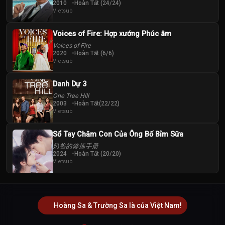
2010
Hoàn Tất (24/24)
Vietsub
Voices of Fire: Hợp xướng Phúc âm
Voices of Fire
2020
Hoàn Tất (6/6)
Vietsub
Danh Dự 3
One Tree Hill
2003
Hoàn Tất(22/22)
Vietsub
Sổ Tay Chăm Con Của Ông Bố Bỉm Sữa
奶爸的修炼手册
2024
Hoàn Tất (20/20)
Vietsub
Hoàng Sa & Trường Sa là của Việt Nam!