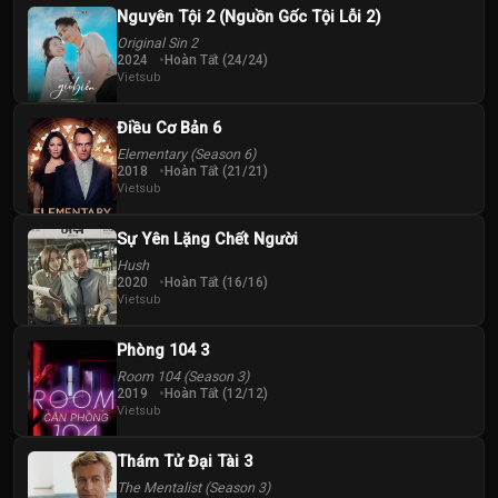
Nguyên Tội 2 (Nguồn Gốc Tội Lỗi 2)
Original Sin 2
2024
Hoàn Tất (24/24)
Vietsub
Điều Cơ Bản 6
Elementary (Season 6)
2018
Hoàn Tất (21/21)
Vietsub
Sự Yên Lặng Chết Người
Hush
2020
Hoàn Tất (16/16)
Vietsub
Phòng 104 3
Room 104 (Season 3)
2019
Hoàn Tất (12/12)
Vietsub
Thám Tử Đại Tài 3
The Mentalist (Season 3)