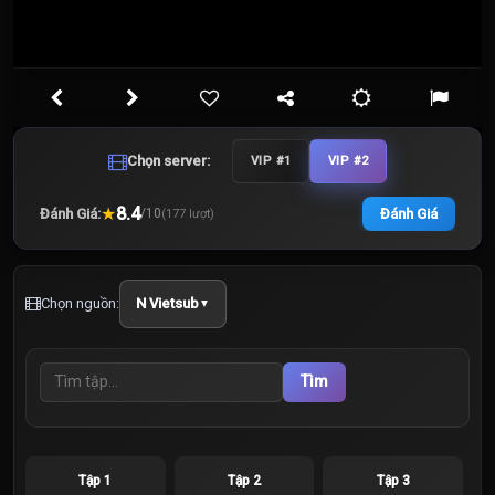
Chọn server:
VIP #1
VIP #2
★
8.4
Đánh Giá:
Đánh Giá
/
10
(
177
lượt)
Chọn nguồn:
N Vietsub
▼
Tìm
Tập 1
Tập 2
Tập 3