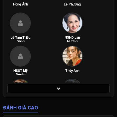
Hồng Ánh
Lê Phương
Lê Tam Triều
NSND Lan
Dâng
Hương
NSUT Mỹ
Thùy Anh
Duyên
Trần Ngọc
Võ Điền Gia
ĐÁNH GIÁ CAO
Vàng
Huy