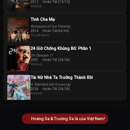
2012
Hoàn Tất (13/13)
Vietsub
Tình Cha Mẹ
Romance of Our Parents
2014
Hoàn Tất(44/44)
Thuyết Minh
24 Giờ Chống Khủng Bố: Phần 1
24 (Season 1)
2001
Hoàn Tất (24/24)
Vietsub
Tài Nữ Nhà Ta Trưởng Thành Rồi
A Talented Girl Grows Up
2024
Hoàn Tất (24/24)
Vietsub
Hoàng Sa & Trường Sa là của Việt Nam!