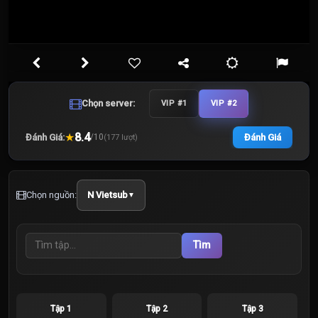
Chọn server:
VIP #1
VIP #2
★
8.4
Đánh Giá:
Đánh Giá
/
10
(
177
lượt)
Chọn nguồn:
N Vietsub
▼
Tìm
Tập 1
Tập 2
Tập 3