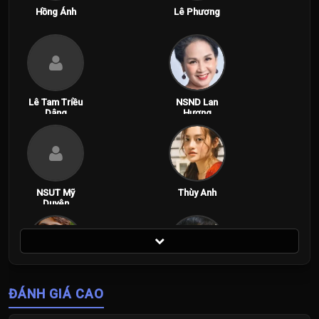
Hồng Ánh
Lê Phương
Lê Tam Triều
NSND Lan
Dâng
Hương
NSUT Mỹ
Thùy Anh
Duyên
Trần Ngọc
Võ Điền Gia
ĐÁNH GIÁ CAO
Vàng
Huy