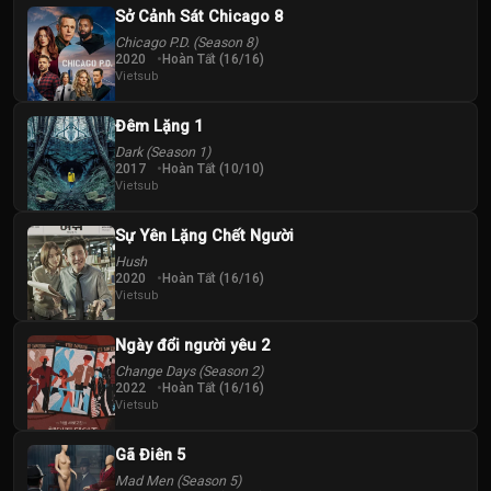
Sở Cảnh Sát Chicago 8
Chicago P.D. (Season 8)
2020
Hoàn Tất (16/16)
Vietsub
Đêm Lặng 1
Dark (Season 1)
2017
Hoàn Tất (10/10)
Vietsub
Sự Yên Lặng Chết Người
Hush
2020
Hoàn Tất (16/16)
Vietsub
Ngày đổi người yêu 2
Change Days (Season 2)
2022
Hoàn Tất (16/16)
Vietsub
Gã Điên 5
Mad Men (Season 5)