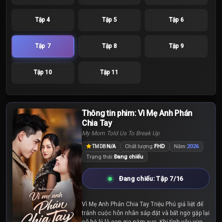
Tập 4
Tập 5
Tập 6
Tập 7
Tập 8
Tập 9
Tập 10
Tập 11
Thông tin phim: Vì Mẹ Anh Phán
Chia Tay
My Mom Told Us To Break Up
N/A
Chất lượng:
FHD
Năm:
2026
TMDB
Trạng thái:
Đang chiếu
Đang chiếu: Tập 7/16
Vì Mẹ Anh Phán Chia Tay Triệu Phú giả liệt để
tránh cuộc hôn nhân sắp đặt và bất ngờ gặp lại
cô hộ lý là oan gia năm xưa. Khi tình yêu vừa