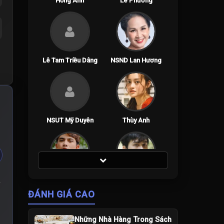
Hồng Ánh
Lê Phương
Lê Tam Triều Dâng
NSND Lan Hương
NSUT Mỹ Duyên
Thùy Anh
Trần Ngọc Vàng
Võ Điền Gia Huy
ý
ĐÁNH GIÁ CAO
Những Nhà Hàng Trong Sách