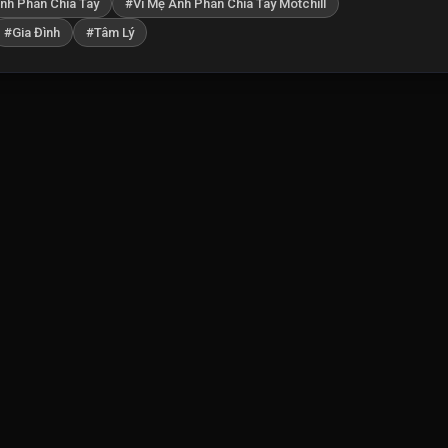
nh Phán Chia Tay
#Vì Mẹ Anh Phán Chia Tay Motchill
#Gia Đình
#Tâm Lý