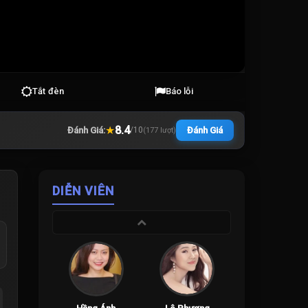
Tắt đèn
Báo lỗi
★
8.4
Đánh Giá:
Đánh Giá
/
10
(
177
lượt)
DIỄN VIÊN