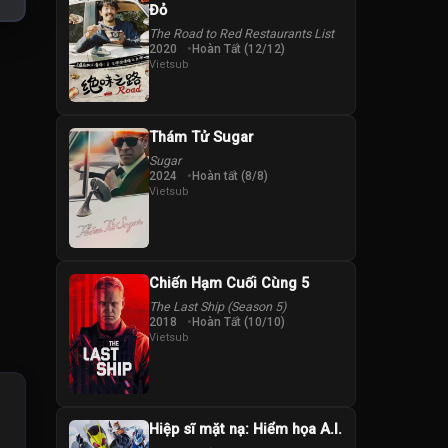
Đỏ
The Road to Red Restaurants List
2020
Hoàn Tất (12/12)
Vietsub
Thám Tử Sugar
Sugar
2024
Hoàn tất (8/8)
Vietsub
Chiến Hạm Cuối Cùng 5
The Last Ship (Season 5)
2018
Hoàn Tất (10/10)
Vietsub
Hiệp sĩ mặt nạ: Hiểm họa A.I.