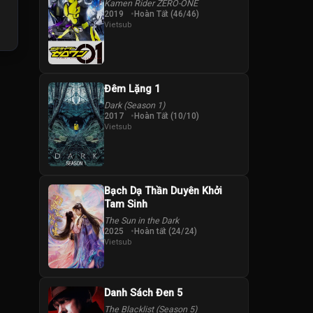
Kamen Rider ZERO-ONE
2019
Hoàn Tất (46/46)
Vietsub
Đêm Lặng 1
Dark (Season 1)
2017
Hoàn Tất (10/10)
Vietsub
Bạch Dạ Thần Duyên Khởi
Tam Sinh
The Sun in the Dark
2025
Hoàn tất (24/24)
Vietsub
Danh Sách Đen 5
The Blacklist (Season 5)