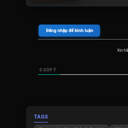
Đăng nhập để bình luận
Xin h
0
GÓP Ý
TAGS