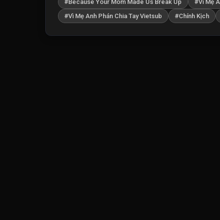
#Because Your Mom Made Us Break Up
#Vì Mẹ A
#Vì Mẹ Anh Phán Chia Tay Vietsub
#Chính Kịch