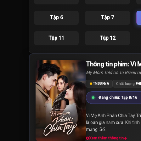
Tập 6
Tập 7
Tập 11
Tập 12
Thông tin phim: Vì
My Mom Told Us To Break U
N/A
Chất lượng:
FH
TMDB
Đang chiếu: Tập 8/16
Vì Mẹ Anh Phán Chia Tay Triệ
là oan gia năm xưa. Khi tình
mạng. Số...
Xem thêm thông tin