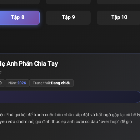
Tập 8
Tập 9
Tập 10
 Mẹ Anh Phán Chia Tay
p
D
Năm:
2026
Trạng thái:
Đang chiếu
u Phú giả liệt để tránh cuộc hôn nhân sắp đặt và bất ngờ gặp lại cô hộ l
 yêu vừa chớm nở, gia đình thúc ép anh cưới cô dâu "over hợp" để giữ