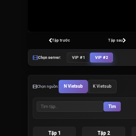
Tập trước
Tập sau
Chọn server:
VIP #1
VIP #2
N Vietsub
K Vietsub
Chọn nguồn:
Tìm
Tập 1
Tập 2