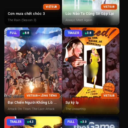
VIETSUB
VIETSUB
Cơn mưa chết chóc 3
Lúc Nào Ta Cũng Sẽ Gặp Lại
The Rain (Season 3)
Always Meet Again
FULL
8.8
TRAILER
3.8
VIETSUB + LỒNG TIẾNG
VIETSUB
Đại Chiến Người Khổng Lồ: Lần Tấn Công Cuối Cùng (Đại Chiến Titan)
Sự kỳ lạ
Attack On Titan: The Last Attack
The Unearthly
TRAILER
4.3
FULL
3.0