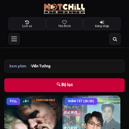
Lịch sử
Yêu thích
Đăng nhập
Xem phim
Viễn Tưởng
🔍 Bộ lọc
FULL
8.1
HOÀN TẤT (20/20)