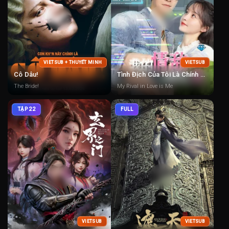
VIETSUB + THUYẾT MINH
VIETSUB
Cô Dâu!
Tình Địch Của Tôi Là Chính Tôi
The Bride!
My Rival in Love is Me
TẬP 22
FULL
VIETSUB
VIETSUB