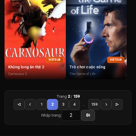
VIETSUB
VIETSUB
Khủng long ăn thịt 2
Trò chơi cuộc sống
Carnosaur 2
The Game of Life
Trang
2
/
159
1
2
3
4
...
159
Nhập trang:
Đi