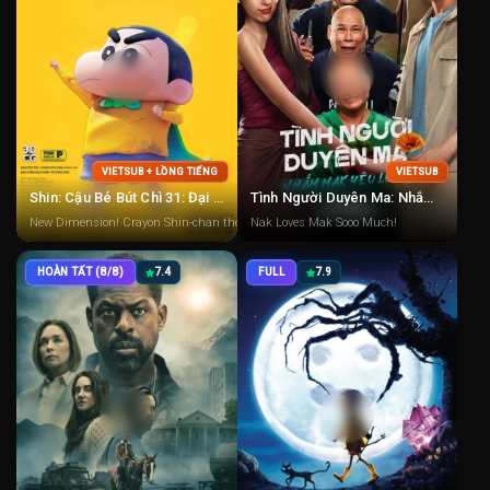
VIETSUB + LỒNG TIẾNG
VIETSUB
Shin: Cậu Bé Bút Chì 31: Đại Chiến Siêu Năng Lực ~ Sushi Bay ~
Tình Người Duyên Ma: Nhắm Mak Yêu Luôn
New Dimension! Crayon Shin-chan the Movie: Battle of Supernatural Powers ~Flying
Nak Loves Mak Sooo Much!
HOÀN TẤT (8/8)
7.4
FULL
7.9