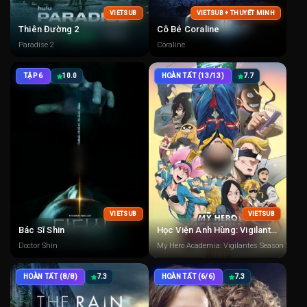
VIETSUB
VIETSUB + THUYẾT MINH
Thiên Đường 2
Cô Bé Coraline
Paradise 2
Coraline
TẬP 6
10.0
HOÀN TẤT (13/13)
7.7
VIETSUB
VIETSUB
Bác Sĩ Shin
Học Viện Anh Hùng: Vigilantes 2
Doctor Shin
My Hero Academia: Vigilantes Season 2
HOÀN TẤT (8/8)
7.3
HOÀN TẤT (6/6)
7.3