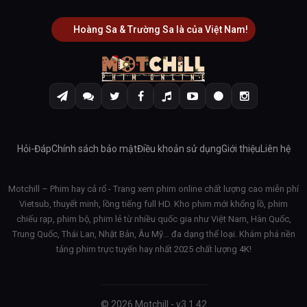
Hoàng Sa & Trường Sa là của Việt Nam!
Hỏi-Đáp
Chính sách bảo mật
Điều khoản sử dụng
Giới thiệu
Liên hệ
Motchill – Phim hay cả rổ - Trang xem phim online chất lượng cao miễn phí
Vietsub, thuyết minh, lồng tiếng full HD. Kho phim mới khổng lồ, phim
chiếu rạp, phim bộ, phim lẻ từ nhiều quốc gia như Việt Nam, Hàn Quốc,
Trung Quốc, Thái Lan, Nhật Bản, Âu Mỹ… đa dạng thể loại. Khám phá nền
tảng phim trực tuyến hay nhất 2025 chất lượng 4K!
© 2026 Motchill - v3.1.42