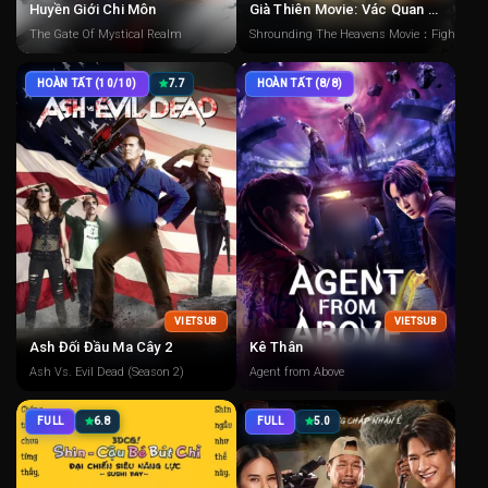
Huyền Giới Chi Môn
Già Thiên Movie: Vác Quan Tài Chiến Vương Đằng
The Gate Of Mystical Realm
Shrounding The Heavens Movie：Fighting Ag
HOÀN TẤT (10/10)
7.7
HOÀN TẤT (8/8)
VIETSUB
VIETSUB
Ash Đối Đầu Ma Cây 2
Kê Thân
Ash Vs. Evil Dead (Season 2)
Agent from Above
FULL
6.8
FULL
5.0