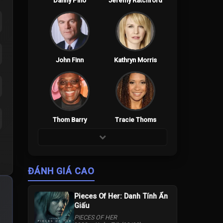
Danny Pino
Jeremy Ratchford
John Finn
Kathryn Morris
Thom Barry
Tracie Thoms
ĐÁNH GIÁ CAO
Pieces Of Her: Danh Tính Ẩn
Giấu
PIECES OF HER