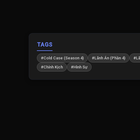
TAGS
#Cold Case (Season 4)
#Lãnh Án (Phần 4)
#Lã
#Chính Kịch
#Hình Sự