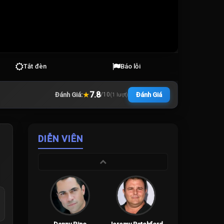
Tắt đèn
Báo lỗi
★
7.8
Đánh Giá:
Đánh Giá
/
10
(
1
lượt)
DIỄN VIÊN