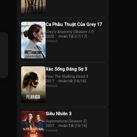
Ca Phẫu Thuật Của Grey 17
Grey's Anatomy (Season 17)
2020
Hoàn Tất (17/17)
Vietsub
Xác Sống Đáng Sợ 3
Fear The Walking Dead 3
2017
Hoàn tất (16/16)
Vietsub
Siêu Nhiên 3
Supernatural (Season 3)
2007
Hoàn Tất (16/16)
Vietsub