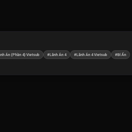
nh Án (Phần 4) Vietsub
#Lãnh Án 4
#Lãnh Án 4 Vietsub
#Bí Ẩn