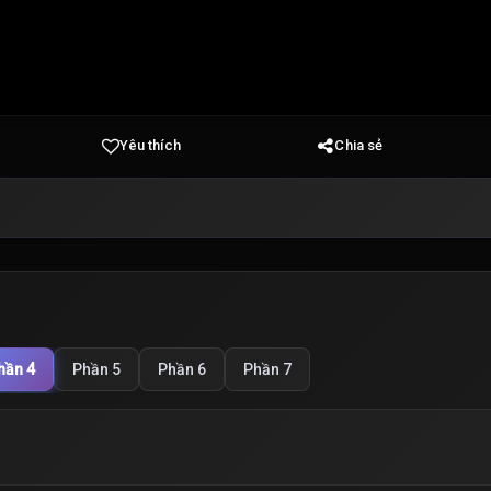
Yêu thích
Chia sẻ
hần 4
Phần 5
Phần 6
Phần 7