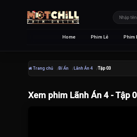
Home
Phim Lẻ
Phim 
Trang chủ
Bí Ẩn
Lãnh Án 4
Tập 03
Xem phim Lãnh Án 4 - Tập 
Đang tải video...