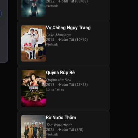
2022
Hoàn Tất (08/08)
Vietsub
Vợ Chồng Ngụy Trang
Fake Marriage
2015
Hoàn Tất (10/10)
Vietsub
Quỳnh Búp Bê
Quỳnh the Doll
2018
Hoàn Tất (28/28)
Lồng Tiếng
Bờ Nước Thẳm
The Waterfront
2025
Hoàn Tất (8/8)
Vietsub