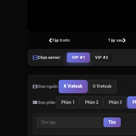
Volume
100%
Tập trước
Tập sau
Chọn server:
VIP #1
VIP #2
K Vietsub
O Vietsub
Chọn nguồn:
Phần 1
Phần 2
Phần 3
P
Chọn phần:
Tìm