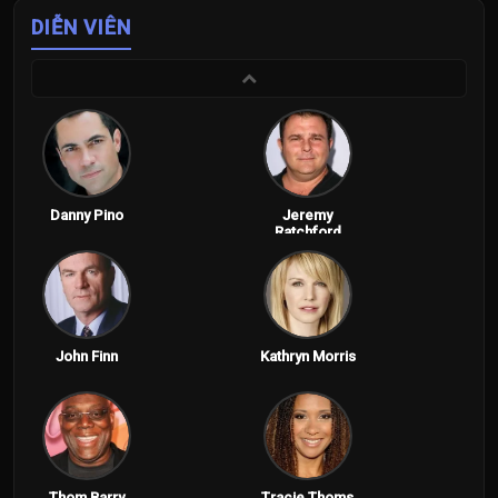
DIỄN VIÊN
Danny Pino
Jeremy
Ratchford
John Finn
Kathryn Morris
Thom Barry
Tracie Thoms