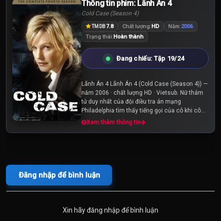
Thông tin phim: Lãnh Án 4
Cold Case (Season 4)
7.8
Chất lượng:
HD
Năm:
2006
TMDB
Trạng thái:
Hoàn thành
Đang chiếu: Tập 19/24
Lãnh Án 4 Lãnh Án 4 (Cold Case (Season 4)) —
năm 2006 · chất lượng HD · Vietsub. Nữ thám
tử duy nhất của đội điều tra án mạng
Philadelphia tìm thấy tiếng gọi của cô khi cô
được giao những vụ án chưa bao giờ được giải
Xem thêm thông tin
quyết....
Đăng nhập để bình luận
Xin hãy đăng nhập để bình luận