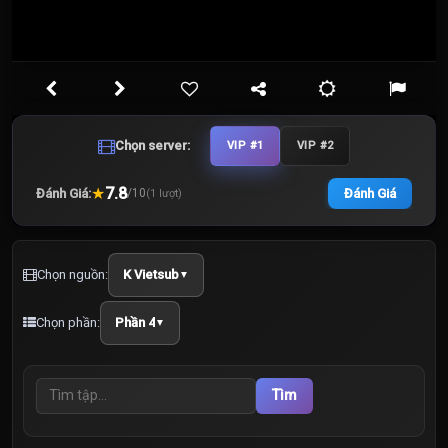
Chọn server:
VIP #1
VIP #2
★
7.8
Đánh Giá:
Đánh Giá
/
10
(
1
lượt)
Chọn nguồn:
K Vietsub
▼
Chọn phần:
Phần 4
▼
Tìm