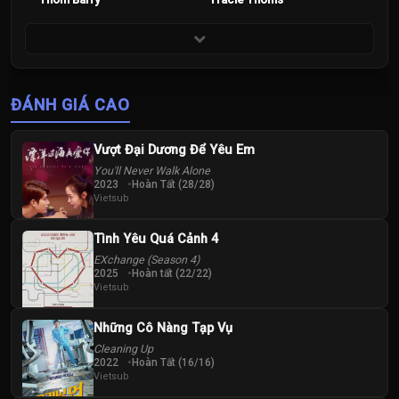
ĐÁNH GIÁ CAO
Vượt Đại Dương Để Yêu Em
You'll Never Walk Alone
2023
Hoàn Tất (28/28)
Vietsub
Tình Yêu Quá Cảnh 4
EXchange (Season 4)
2025
Hoàn tất (22/22)
Vietsub
Những Cô Nàng Tạp Vụ
Cleaning Up
2022
Hoàn Tất (16/16)
Vietsub