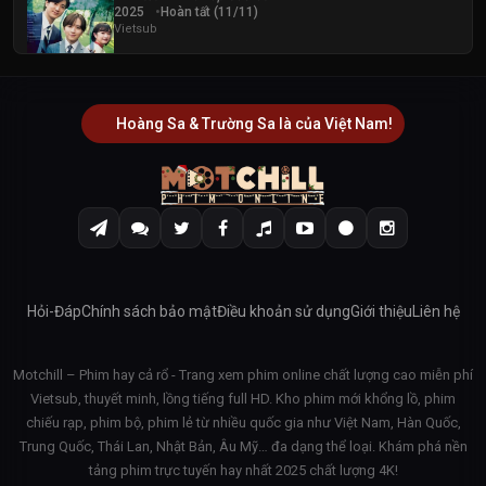
2025
Hoàn tất (11/11)
Vietsub
Hoàng Sa & Trường Sa là của Việt Nam!
Hỏi-Đáp
Chính sách bảo mật
Điều khoản sử dụng
Giới thiệu
Liên hệ
Motchill – Phim hay cả rổ - Trang xem phim online chất lượng cao miễn phí
Vietsub, thuyết minh, lồng tiếng full HD. Kho phim mới khổng lồ, phim
chiếu rạp, phim bộ, phim lẻ từ nhiều quốc gia như Việt Nam, Hàn Quốc,
Trung Quốc, Thái Lan, Nhật Bản, Âu Mỹ… đa dạng thể loại. Khám phá nền
tảng phim trực tuyến hay nhất 2025 chất lượng 4K!