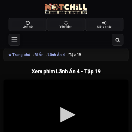
Lịch sử
Yêu thích
Đăng nhập
Trang chủ
Bí Ẩn
Lãnh Án 4
Tập 19
Xem phim Lãnh Án 4 - Tập 19
Đang
tải
video...