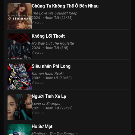
Chúng Ta Không Thể Ở Bên Nhau
The Love We Couldn't Keep
2024
Hoàn Tất (24/24)
Vietsub
Không Lối Thoát
No Way Out The Roulette
2024
Hoàn Tất (8/8)
Vietsub
Siêu nhân Phi Long
Kamen Rider Ryuki
2002
Hoàn tất (50/50)
Vietsub
Người Tình Xa Lạ
Lover or Stranger
2021
Hoàn Tất (29/29)
Vietsub
Hồ Sơ Mật
Himitsu ~ The Top Secret ~