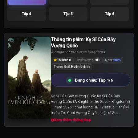
Tập 4
Tập 5
Tập 6
Thông tin phim: Kỵ Sĩ Của Bảy
Vương Quốc
A Knight of the Seven Kingdoms
8.0
Chất lượng:
HD
Năm:
2026
TMDB
Trạng thái:
Hoàn thành
Đang chiếu: Tập 1/6
Kỵ Sĩ Của Bảy Vương Quốc Kỵ Sĩ Của Bảy
Vương Quốc (A Knight of the Seven Kingdoms)
— năm 2026 · chất lượng HD · Vietsub. 1 thế kỷ
trước Trò Chơi Vương Quyền, hiệp sĩ Ser
Duncan the Tall và người hầu Egg chu du khắp
Xem thêm thông tin
Westeros, đối...