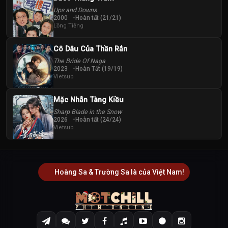
Ups and Downs
2000
Hoàn tất (21/21)
Lồng Tiếng
Cô Dâu Của Thần Rắn
The Bride Of Naga
2023
Hoàn Tất (19/19)
Vietsub
Mặc Nhẫn Tàng Kiều
Sharp Blade in the Snow
2026
Hoàn tất (24/24)
Vietsub
Hoàng Sa & Trường Sa là của Việt Nam!