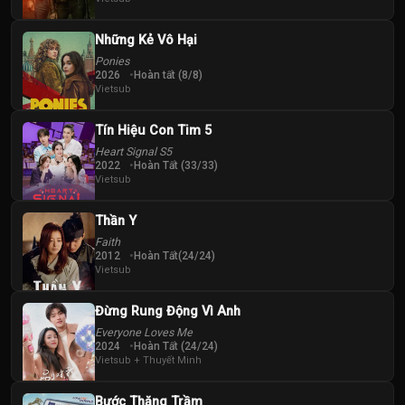
Shaun Thomas
Tanzyn
Crawford
Những Kẻ Vô Hại
Ponies
2026
Hoàn tất (8/8)
Vietsub
Tín Hiệu Con Tim 5
Heart Signal S5
2022
Hoàn Tất (33/33)
Vietsub
Thần Y
Faith
2012
Hoàn Tất(24/24)
Vietsub
Đừng Rung Động Vì Anh
Everyone Loves Me
2024
Hoàn Tất (24/24)
Vietsub + Thuyết Minh
Bước Thăng Trầm