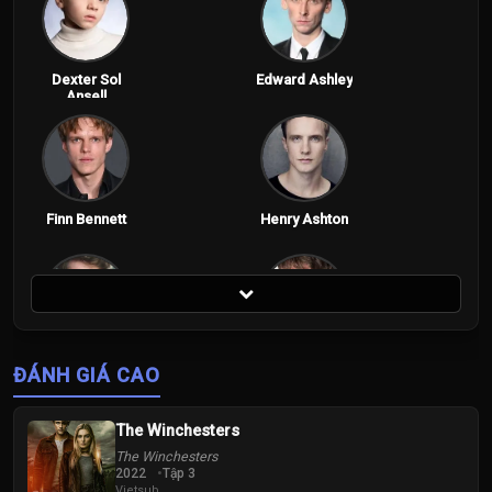
Dexter Sol
Edward Ashley
Ansell
Finn Bennett
Henry Ashton
Peter Claffey
Sam Spruell
ĐÁNH GIÁ CAO
The Winchesters
The Winchesters
2022
Tập 3
Vietsub