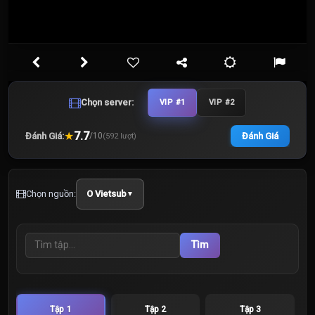
Chọn server:
VIP #1
VIP #2
★
7.7
Đánh Giá:
Đánh Giá
/
10
(
592
lượt)
Chọn nguồn:
O Vietsub
▼
Tìm
Tập 1
Tập 2
Tập 3