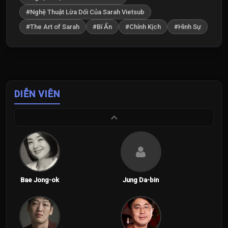
#Nghệ Thuật Lừa Dối Của Sarah Vietsub
#The Art of Sarah
#Bí Ẩn
#Chính Kịch
#Hình Sự
DIỄN VIÊN
Bae Jong-ok
Jung Da-bin