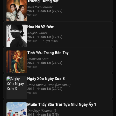
Trường Tương Vật
Miss You Forever
2024
Hoàn Tất (22/22)
Vietsub
Yoon Tae-in
Hoa Nở Về Đêm
Knight Flower
2024
Hoàn Tất (12/12)
Vietsub + Thuyết Minh
Tình Yêu Trong Bàn Tay
Palms on Love
2024
Hoàn Tất (24/24)
Vietsub
Ngày Xửa Ngày Xưa 3
Once Upon A Time (Season 3)
2013
Hoàn Tất (22/22)
Vietsub
Muốn Thấy Bầu Trời Tựa Như Ngày Ấy 1
Our Skyy (Season 1)
2018
Hoàn Tất (5/5)