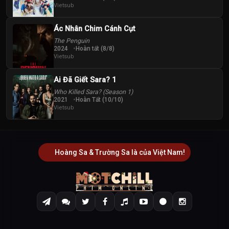
Vietsub
Ác Nhân Chim Cánh Cụt
The Penguin
2024
Hoàn tất (8/8)
Vietsub
Ai Đã Giết Sara? 1
Who Killed Sara? (Season 1)
2021
Hoàn Tất (10/10)
Vietsub
Hoàng Sa & Trường Sa là của Việt Nam!