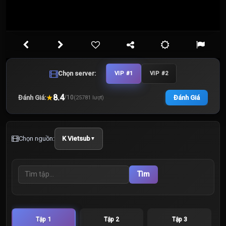
Chọn server:
VIP #1
VIP #2
★
8.4
Đánh Giá:
Đánh Giá
/
10
(
25781
lượt)
Chọn nguồn:
K Vietsub
▼
Tìm
Tập 1
Tập 2
Tập 3