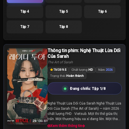
Tập 4
Tập 5
Tập 6
Tập 7
Tập 8
Thông tin phim: Nghệ Thuật Lừa Dối
Của Sarah
The Art of Sarah
9.5
Chất lượng:
HD
Năm:
2026
TMDB
Trạng thái:
Hoàn thành
Đang chiếu: Tập 1/8
Nghệ Thuật Lừa Dối Của Sarah Nghệ Thuật Lừa
Dối Của Sarah (The Art of Sarah) — năm 2026 ·
chất lượng FHD · Vietsub. Một thi thể giữa thị
trấn. Một thương hiệu xa xỉ đang lên. Một thanh
tra điều tra mọi chi tiết trong câu chuyện liên...
Xem thêm thông tin