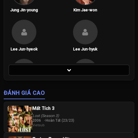
Jung Jin-young
Kim Jae-won
Lee Jun-hyeok
Lee Jun-hyuk
Park Bo-kyung
Shin Hae Sun
ĐÁNH GIÁ CAO
Mất Tích 3
Lost (Season 3)
2006
Hoàn Tất (23/23)
Vietsub
Shin Hye-sun
Shin Hyeon
Seung