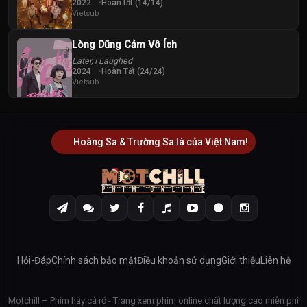
2022
Hoàn tất (14/14)
Vietsub
Lòng Dũng Cảm Vô Ích
Later, I Laughed
2024
Hoàn Tất (24/24)
Vietsub
Hoàng Sa & Trường Sa là của Việt Nam!
Hỏi-Đáp
Chính sách bảo mật
Điều khoản sử dụng
Giới thiệu
Liên hệ
Motchill – Phim hay cả rổ - Trang xem phim online chất lượng cao miễn phí