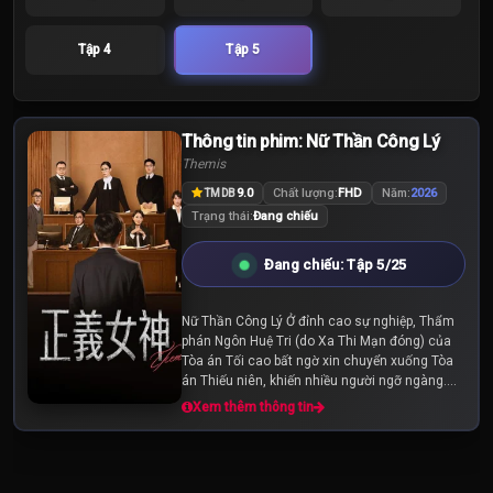
Tập 4
Tập 5
Thông tin phim: Nữ Thần Công Lý
Themis
9.0
Chất lượng:
FHD
Năm:
2026
TMDB
Trạng thái:
Đang chiếu
Đang chiếu: Tập 5/25
Nữ Thần Công Lý Ở đỉnh cao sự nghiệp, Thẩm
phán Ngôn Huệ Tri (do Xa Thi Mạn đóng) của
Tòa án Tối cao bất ngờ xin chuyển xuống Tòa
án Thiếu niên, khiến nhiều người ngỡ ngàng.
Không chỉ từ bỏ tiền đồ đang rộng mở, quyết
Xem thêm thông tin
định “đi...