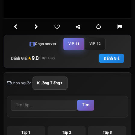
Chọn server:
VIP #1
VIP #2
★
9.0
Đánh Giá:
Đánh Giá
/
10
(
1
lượt)
Chọn nguồn:
K Lồng Tiếng
▼
Tìm
Tập 1
Tập 2
Tập 3