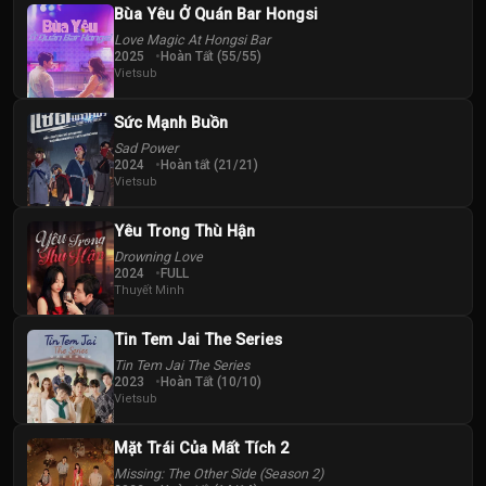
Bùa Yêu Ở Quán Bar Hongsi
Love Magic At Hongsi Bar
2025
Hoàn Tất (55/55)
Vietsub
Sức Mạnh Buồn
Sad Power
2024
Hoàn tất (21/21)
Vietsub
Yêu Trong Thù Hận
Drowning Love
2024
FULL
Thuyết Minh
Tin Tem Jai The Series
Tin Tem Jai The Series
2023
Hoàn Tất (10/10)
Vietsub
Mặt Trái Của Mất Tích 2
Missing: The Other Side (Season 2)