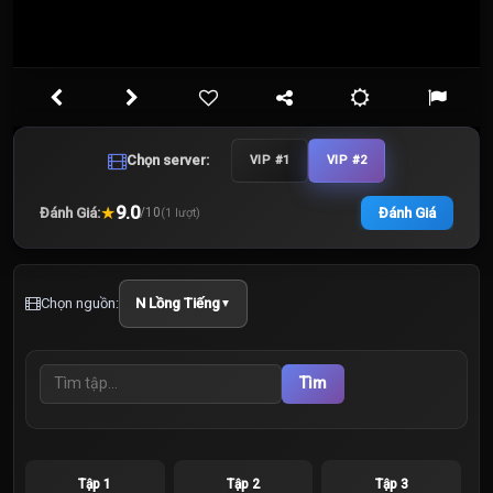
Chọn server:
VIP #1
VIP #2
★
9.0
Đánh Giá:
Đánh Giá
/
10
(
1
lượt)
Chọn nguồn:
N Lồng Tiếng
▼
Tìm
Tập 1
Tập 2
Tập 3