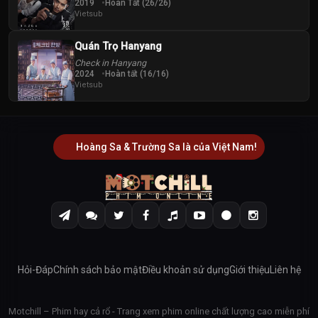
2019
Hoàn Tất (26/26)
Vietsub
Quán Trọ Hanyang
Check in Hanyang
2024
Hoàn tất (16/16)
Vietsub
Hoàng Sa & Trường Sa là của Việt Nam!
Hỏi-Đáp
Chính sách bảo mật
Điều khoản sử dụng
Giới thiệu
Liên hệ
Motchill – Phim hay cả rổ - Trang xem phim online chất lượng cao miễn phí