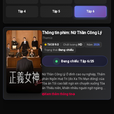
Tập 4
Tập 5
Tập 6
Thông tin phim: Nữ Thần Công Lý
Themis
9.0
Chất lượng:
HD
Năm:
2026
TMDB
Trạng thái:
Đang chiếu
Đang chiếu: Tập 6/25
Nữ Thần Công Lý Ở đỉnh cao sự nghiệp, Thẩm
phán Ngôn Huệ Tri (do Xa Thi Mạn đóng) của
Tòa án Tối cao bất ngờ xin chuyển xuống Tòa
án Thiếu niên, khiến nhiều người ngỡ ngàng.
Không chỉ từ bỏ tiền đồ đang rộng mở, quyết
Xem thêm thông tin
định “đi...