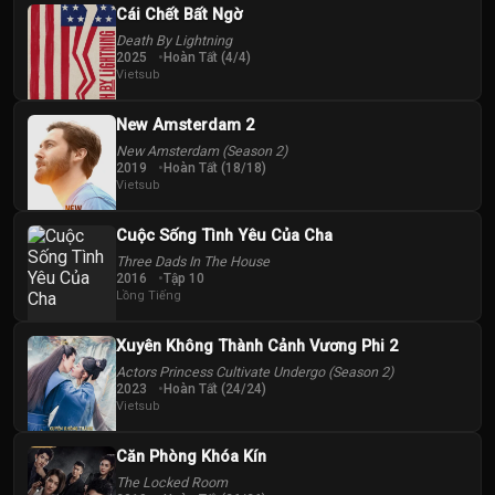
Cái Chết Bất Ngờ
Death By Lightning
2025
Hoàn Tất (4/4)
Vietsub
New Amsterdam 2
New Amsterdam (Season 2)
2019
Hoàn Tất (18/18)
Vietsub
Cuộc Sống Tình Yêu Của Cha
Three Dads In The House
2016
Tập 10
Lồng Tiếng
Xuyên Không Thành Cảnh Vương Phi 2
Actors Princess Cultivate Undergo (Season 2)
2023
Hoàn Tất (24/24)
Vietsub
Căn Phòng Khóa Kín
The Locked Room