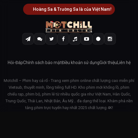
Hoàng Sa & Trường Sa là của Việt Nam!
Hỏi-Đáp
Chính sách bảo mật
Điều khoản sử dụng
Giới thiệu
Liên hệ
Motchill – Phim hay cả rổ - Trang xem phim online chất lượng cao miễn phí
Vietsub, thuyết minh, lồng tiếng full HD. Kho phim mới khổng lồ, phim
chiếu rạp, phim bộ, phim lẻ từ nhiều quốc gia như Việt Nam, Hàn Quốc,
Trung Quốc, Thái Lan, Nhật Bản, Âu Mỹ… đa dạng thể loại. Khám phá nền
tảng phim trực tuyến hay nhất 2025 chất lượng 4K!
© 2026 Motchill - v3.1.42