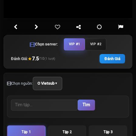
Chọn server:
VIP #1
VIP #2
★
7.5
Đánh Giá:
Đánh Giá
/
10
(
1
lượt)
Chọn nguồn:
O Vietsub
▼
Tìm
Tập 1
Tập 2
Tập 3