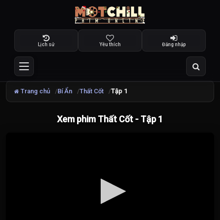
Lịch sử
Yêu thích
Đăng nhập
Trang chủ
Bí Ẩn
Thất Cốt
Tập 1
Xem phim Thất Cốt - Tập 1
Đang
tải
video...