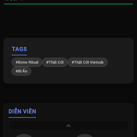
TAGS
#Bone Ritual
#Thất Cốt
#Thất Cốt Vietsub
#Bí Ẩn
DIỄN VIÊN