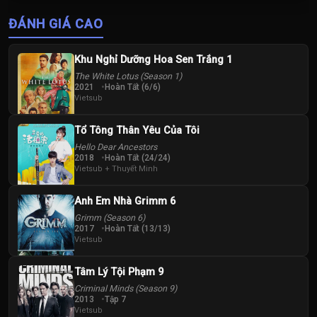
Thị Tuyên Như
Vương Vinh
ĐÁNH GIÁ CAO
Hoành
Khu Nghỉ Dưỡng Hoa Sen Trắng 1
The White Lotus (Season 1)
2021
Hoàn Tất (6/6)
Vietsub
Tổ Tông Thân Yêu Của Tôi
Hello Dear Ancestors
2018
Hoàn Tất (24/24)
Vietsub + Thuyết Minh
Anh Em Nhà Grimm 6
Grimm (Season 6)
2017
Hoàn Tất (13/13)
Vietsub
Tâm Lý Tội Phạm 9
Criminal Minds (Season 9)
2013
Tập 7
Vietsub