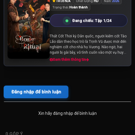
N/A
Chất lượng:
HD
Năm:
2026
TMDB
Trạng thái:
Hoàn thành
Đang chiếu: Tập 1/24
Thất Cốt Thời kỳ Dân quốc, người kiểm cốt Tào
Lão dẫn theo học trò là Trịnh Vũ được mời đến
nghiệm cốt cho nhà họ Vương. Nào ngờ, hai
người bị gài bẫy, vô tình cuốn vào một vụ huyết
án bí ẩn. Để tự cứu lấy mạng sống...
Xem thêm thông tin
Đăng nhập để bình luận
Xin hãy đăng nhập để bình luận
0
GÓP Ý