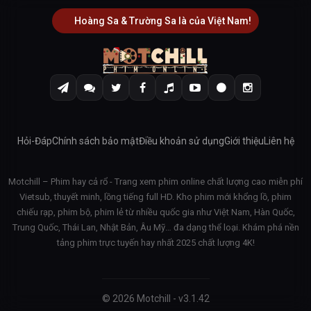
Hoàng Sa & Trường Sa là của Việt Nam!
Hỏi-Đáp
Chính sách bảo mật
Điều khoản sử dụng
Giới thiệu
Liên hệ
Motchill – Phim hay cả rổ - Trang xem phim online chất lượng cao miễn phí
Vietsub, thuyết minh, lồng tiếng full HD. Kho phim mới khổng lồ, phim
chiếu rạp, phim bộ, phim lẻ từ nhiều quốc gia như Việt Nam, Hàn Quốc,
Trung Quốc, Thái Lan, Nhật Bản, Âu Mỹ… đa dạng thể loại. Khám phá nền
tảng phim trực tuyến hay nhất 2025 chất lượng 4K!
© 2026 Motchill - v3.1.42