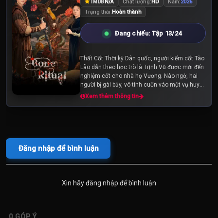
N/A
Chất lượng:
HD
Năm:
2026
TMDB
Trạng thái:
Hoàn thành
Đang chiếu: Tập 13/24
Thất Cốt Thời kỳ Dân quốc, người kiểm cốt Tào
Lão dẫn theo học trò là Trịnh Vũ được mời đến
nghiệm cốt cho nhà họ Vương. Nào ngờ, hai
người bị gài bẫy, vô tình cuốn vào một vụ huyết
án bí ẩn. Để tự cứu lấy mạng sống...
Xem thêm thông tin
Đăng nhập để bình luận
Xin hãy đăng nhập để bình luận
0
GÓP Ý