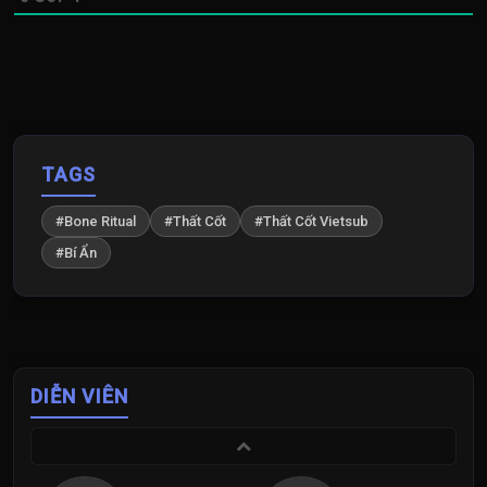
TAGS
#Bone Ritual
#Thất Cốt
#Thất Cốt Vietsub
#Bí Ẩn
DIỄN VIÊN