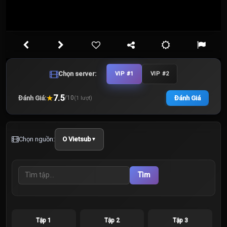
Chọn server:
VIP #1
VIP #2
★
7.5
Đánh Giá:
Đánh Giá
/
10
(
1
lượt)
Chọn nguồn:
O Vietsub
▼
Tìm
Tập 1
Tập 2
Tập 3