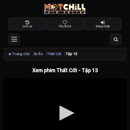
Lịch sử
Yêu thích
Đăng nhập
Trang chủ
Bí Ẩn
Thất Cốt
Tập 13
Xem phim Thất Cốt - Tập 13
Đang
tải
video...