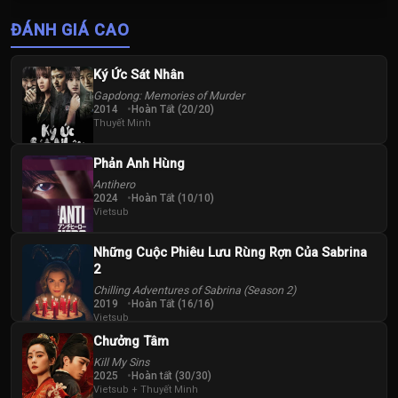
Thị Tuyên Như
Vương Vinh
ĐÁNH GIÁ CAO
Hoành
Ký Ức Sát Nhân
Gapdong: Memories of Murder
2014
Hoàn Tất (20/20)
Thuyết Minh
Phản Anh Hùng
Antihero
2024
Hoàn Tất (10/10)
Vietsub
Những Cuộc Phiêu Lưu Rùng Rợn Của Sabrina
2
Chilling Adventures of Sabrina (Season 2)
2019
Hoàn Tất (16/16)
Vietsub
Chưởng Tâm
Kill My Sins
2025
Hoàn tất (30/30)
Vietsub + Thuyết Minh