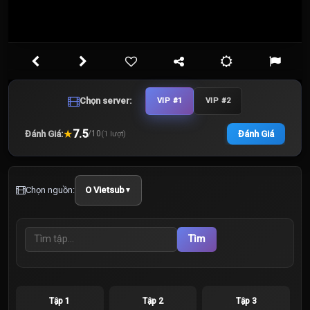
Chọn server:
VIP #1
VIP #2
★
7.5
Đánh Giá:
Đánh Giá
/
10
(
1
lượt)
Chọn nguồn:
O Vietsub
▼
Tìm
Tập 1
Tập 2
Tập 3