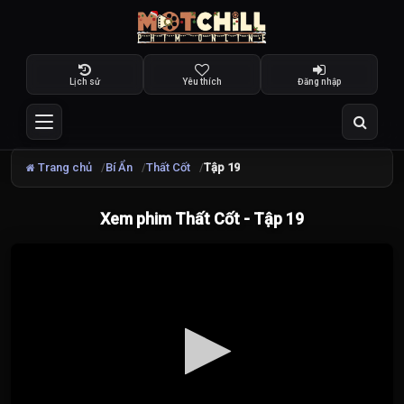
Lịch sử
Yêu thích
Đăng nhập
Trang chủ
Bí Ẩn
Thất Cốt
Tập 19
Xem phim Thất Cốt - Tập 19
Đang
tải
video...