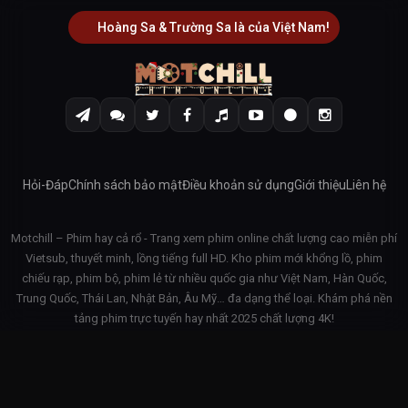
Hoàng Sa & Trường Sa là của Việt Nam!
Hỏi-Đáp
Chính sách bảo mật
Điều khoản sử dụng
Giới thiệu
Liên hệ
Motchill – Phim hay cả rổ - Trang xem phim online chất lượng cao miễn phí
Vietsub, thuyết minh, lồng tiếng full HD. Kho phim mới khổng lồ, phim
chiếu rạp, phim bộ, phim lẻ từ nhiều quốc gia như Việt Nam, Hàn Quốc,
Trung Quốc, Thái Lan, Nhật Bản, Âu Mỹ… đa dạng thể loại. Khám phá nền
tảng phim trực tuyến hay nhất 2025 chất lượng 4K!
© 2026 Motchill - v3.1.42