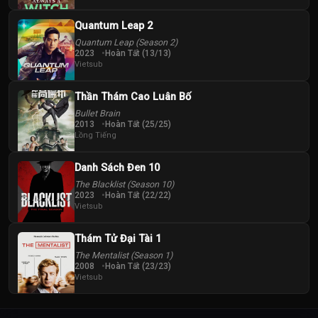
Quantum Leap 2
Quantum Leap (Season 2)
2023
Hoàn Tất (13/13)
Vietsub
Thần Thám Cao Luân Bố
Bullet Brain
2013
Hoàn Tất (25/25)
Lồng Tiếng
Danh Sách Đen 10
The Blacklist (Season 10)
2023
Hoàn Tất (22/22)
Vietsub
Thám Tử Đại Tài 1
The Mentalist (Season 1)
2008
Hoàn Tất (23/23)
Vietsub