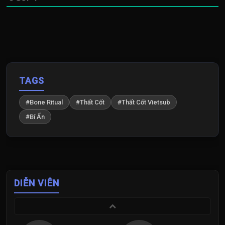
TAGS
#Bone Ritual
#Thất Cốt
#Thất Cốt Vietsub
#Bí Ẩn
DIỄN VIÊN