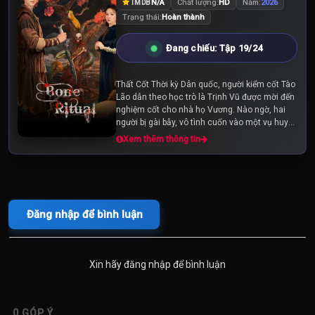
N/A
Chất lượng:
HD
Năm:
2026
TMDB
Trạng thái:
Hoàn thành
Đang chiếu: Tập 19/24
Thất Cốt Thời kỳ Dân quốc, người kiểm cốt Tào
Lão dẫn theo học trò là Trịnh Vũ được mời đến
nghiệm cốt cho nhà họ Vương. Nào ngờ, hai
người bị gài bẫy, vô tình cuốn vào một vụ huyết
án bí ẩn. Để tự cứu lấy mạng sống...
Xem thêm thông tin
Đăng nhập để bình luận
Xin hãy đăng nhập để bình luận
0
GÓP Ý