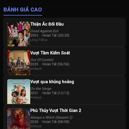
Thị Tuyên Như
Vương Vinh
ĐÁNH GIÁ CAO
Hoành
Thiện Ác Đối Đầu
Good Against Evil
2002
Hoàn Tất (20/20)
Lồng Tiếng
Vượt Tầm Kiểm Soát
Out Of Control
2025
Hoàn Tất (56/56)
Vietsub
Vượt qua khủng hoảng
On the Verge
2021
Hoàn Tất (12/12)
Vietsub
Phù Thủy Vượt Thời Gian 2
Always a Witch (Season 2)
2020
Hoàn Tất (08/08)
Vietsub