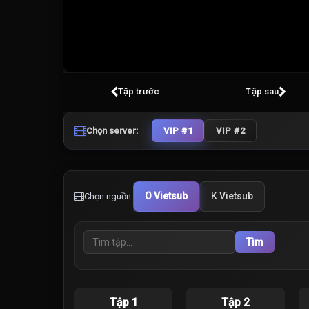
Volume
100%
Tập trước
Tập sau
Chọn server:
VIP #1
VIP #2
O Vietsub
K Vietsub
Chọn nguồn:
Tìm
Tập 1
Tập 2