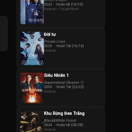
2023
Hoàn tất (10/10)
Vietsub + Thuyết Minh
Đời tư
Private Lives
2020
Hoàn Tất (16/16)
Vietsub
Siêu Nhiên 1
Supernatural (Season 1)
2005
Hoàn Tất (22/22)
Vietsub
Khu Rừng Đen Trắng
Black&White Forest
2024
Hoàn tất (28/28)
Vietsub