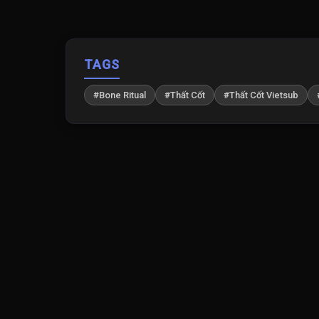
TAGS
#Bone Ritual
#Thất Cốt
#Thất Cốt Vietsub