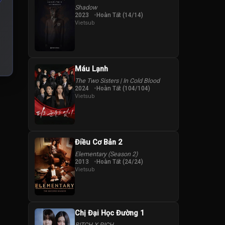
Shadow
2023
Hoàn Tất (14/14)
Vietsub
Máu Lạnh
The Two Sisters | In Cold Blood
2024
Hoàn Tất (104/104)
Vietsub
Điều Cơ Bản 2
Elementary (Season 2)
2013
Hoàn Tất (24/24)
Vietsub
Chị Đại Học Đường 1
BITCH X RICH