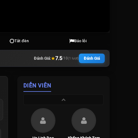
Tắt đèn
Báo lỗi
★
7.5
Đánh Giá:
Đánh Giá
/
10
(
1
lượt)
DIỄN VIÊN