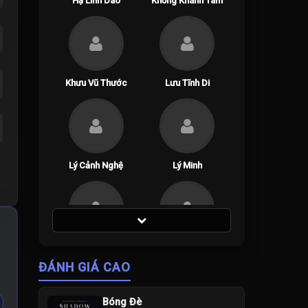
Hạ Linh Dao
Khổng Khánh Tam
Khưu Vũ Thước
Lưu Tĩnh Di
Lý Cảnh Nghệ
Lý Minh
Thị Tuyên Như
Vương Vinh Hoành
ĐÁNH GIÁ CAO
Bóng Đè