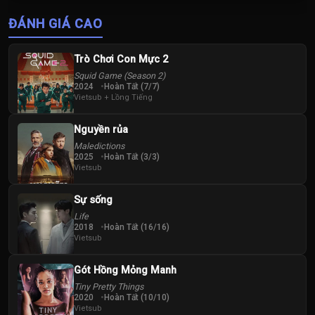
Thị Tuyên Như
Vương Vinh
ĐÁNH GIÁ CAO
Hoành
Trò Chơi Con Mực 2
Squid Game (Season 2)
2024
Hoàn Tất (7/7)
Vietsub + Lồng Tiếng
Nguyền rủa
Maledictions
2025
Hoàn Tất (3/3)
Vietsub
Sự sống
Life
2018
Hoàn Tất (16/16)
Vietsub
Gót Hồng Mỏng Manh
Tiny Pretty Things
2020
Hoàn Tất (10/10)
Vietsub