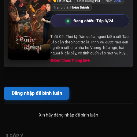
N/A
Chất lượng:
HD
Năm:
2026
TMDB
Trạng thái:
Hoàn thành
Đang chiếu: Tập 3/24
Thất Cốt Thời kỳ Dân quốc, người kiểm cốt Tào
Lão dẫn theo học trò là Trịnh Vũ được mời đến
nghiệm cốt cho nhà họ Vương. Nào ngờ, hai
người bị gài bẫy, vô tình cuốn vào một vụ huyết
án bí ẩn. Để tự cứu lấy mạng sống...
Xem thêm thông tin
Đăng nhập để bình luận
Xin hãy đăng nhập để bình luận
0
GÓP Ý