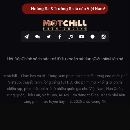
Hoàng Sa & Trường Sa là của Việt Nam!
Hỏi-Đáp
Chính sách bảo mật
Điều khoản sử dụng
Giới thiệu
Liên hệ
Motchill – Phim hay cả rổ - Trang xem phim online chất lượng cao miễn phí
Vietsub, thuyết minh, lồng tiếng full HD. Kho phim mới khổng lồ, phim
chiếu rạp, phim bộ, phim lẻ từ nhiều quốc gia như Việt Nam, Hàn Quốc,
Trung Quốc, Thái Lan, Nhật Bản, Âu Mỹ… đa dạng thể loại. Khám phá nền
tảng phim trực tuyến hay nhất 2025 chất lượng 4K!
© 2026 Motchill - v3.1.42