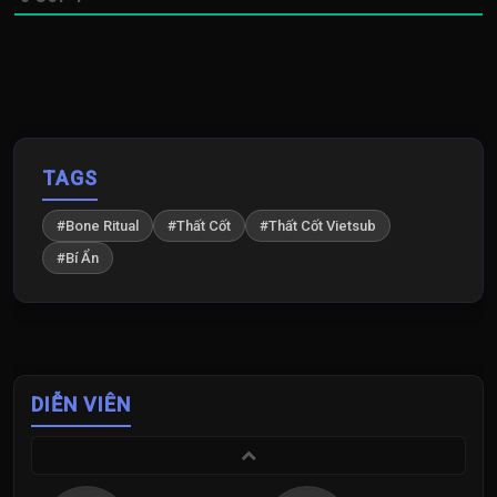
TAGS
#Bone Ritual
#Thất Cốt
#Thất Cốt Vietsub
#Bí Ẩn
DIỄN VIÊN