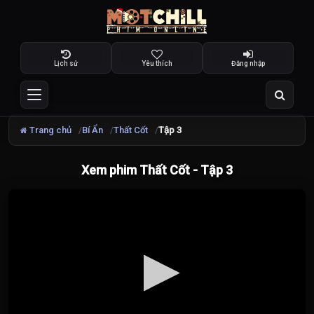
Lịch sử
Yêu thích
Đăng nhập
Trang chủ
Bí Ẩn
Thất Cốt
Tập 3
Xem phim Thất Cốt - Tập 3
Đang
tải
video...