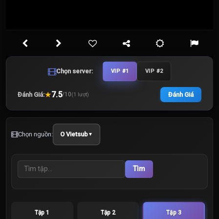
Chọn server:
VIP #1
VIP #2
★
7.5
Đánh Giá:
Đánh Giá
/
10
(
1
lượt)
Chọn nguồn:
O Vietsub
▼
Tìm
Tập 1
Tập 2
Tập 3