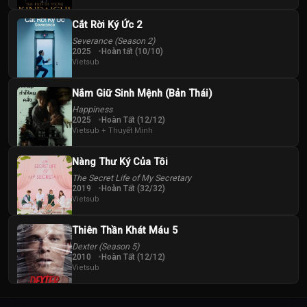
Cắt Rời Ký Ức 2
Severance (Season 2)
2025
Hoàn tất (10/10)
Vietsub
Nắm Giữ Sinh Mệnh (Bản Thái)
Happiness
2025
Hoàn Tất (12/12)
Vietsub + Thuyết Minh
Nàng Thư Ký Của Tôi
The Secret Life of My Secretary
2019
Hoàn Tất (32/32)
Vietsub
Thiên Thần Khát Máu 5
Dexter (Season 5)
2010
Hoàn Tất (12/12)
Vietsub