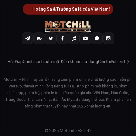
Hoàng Sa & Trường Sa là của Việt Nam!
Hỏi-Đáp
Chính sách bảo mật
Điều khoản sử dụng
Giới thiệu
Liên hệ
Motchill – Phim hay cả rổ - Trang xem phim online chất lượng cao miễn phí
Vietsub, thuyết minh, lồng tiếng full HD. Kho phim mới khổng lồ, phim
chiếu rạp, phim bộ, phim lẻ từ nhiều quốc gia như Việt Nam, Hàn Quốc,
Trung Quốc, Thái Lan, Nhật Bản, Âu Mỹ… đa dạng thể loại. Khám phá nền
tảng phim trực tuyến hay nhất 2025 chất lượng 4K!
© 2026 Motchill - v3.1.42