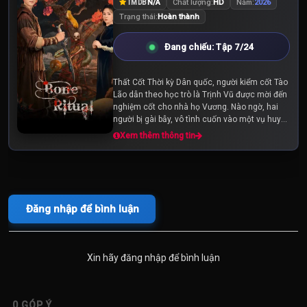
N/A
Chất lượng:
HD
Năm:
2026
TMDB
Trạng thái:
Hoàn thành
Đang chiếu: Tập 7/24
Thất Cốt Thời kỳ Dân quốc, người kiểm cốt Tào
Lão dẫn theo học trò là Trịnh Vũ được mời đến
nghiệm cốt cho nhà họ Vương. Nào ngờ, hai
người bị gài bẫy, vô tình cuốn vào một vụ huyết
án bí ẩn. Để tự cứu lấy mạng sống...
Xem thêm thông tin
Đăng nhập để bình luận
Xin hãy đăng nhập để bình luận
0
GÓP Ý