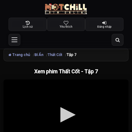
Lịch sử
Yêu thích
Đăng nhập
Trang chủ
Bí Ẩn
Thất Cốt
Tập 7
Xem phim Thất Cốt - Tập 7
Đang
tải
video...