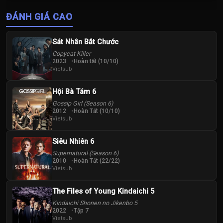
Thị Tuyên Như
Vương Vinh
ĐÁNH GIÁ CAO
Hoành
Sát Nhân Bắt Chước
Copycat Killer
2023
Hoàn tất (10/10)
Vietsub
Hội Bà Tám 6
Gossip Girl (Season 6)
2012
Hoàn Tất (10/10)
Vietsub
Siêu Nhiên 6
Supernatural (Season 6)
2010
Hoàn Tất (22/22)
Vietsub
The Files of Young Kindaichi 5
Kindaichi Shonen no Jikenbo 5
2022
Tập 7
Vietsub