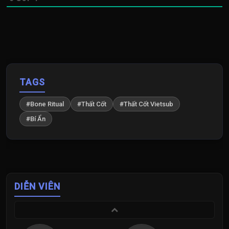
TAGS
#Bone Ritual
#Thất Cốt
#Thất Cốt Vietsub
#Bí Ẩn
DIỄN VIÊN