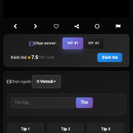
Chọn server:
VIP #1
VIP #2
★
7.5
Đánh Giá:
Đánh Giá
/
10
(
1
lượt)
Chọn nguồn:
O Vietsub
▼
Tìm
Tập 1
Tập 2
Tập 3