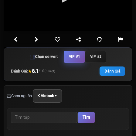
Chọn server:
VIP #1
VIP #2
★
8.1
Đánh Giá:
Đánh Giá
/
10
(
8
lượt)
Chọn nguồn:
K Vietsub
▼
Tìm