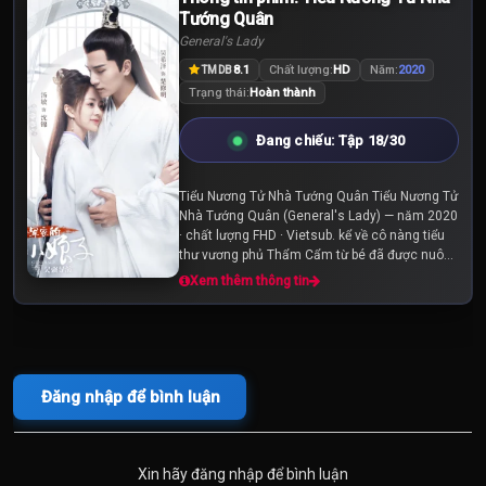
Tập 25
Tập 26
Tập 27
Tướng Quân
General's Lady
Tập 28
Tập 29
Tập 30
8.1
Chất lượng:
HD
Năm:
2020
TMDB
Trạng thái:
Hoàn thành
Đang chiếu: Tập 18/30
Tiểu Nương Tử Nhà Tướng Quân Tiểu Nương Tử
Nhà Tướng Quân (General's Lady) — năm 2020
· chất lượng FHD · Vietsub. kể về cô nàng tiểu
thư vương phủ Thẩm Cẩm từ bé đã được nuông
chiều bảo bọc trong phủ, nhưng lại bị hoàng
Xem thêm thông tin
thượng ban hôn...
Đăng nhập để bình luận
Xin hãy đăng nhập để bình luận