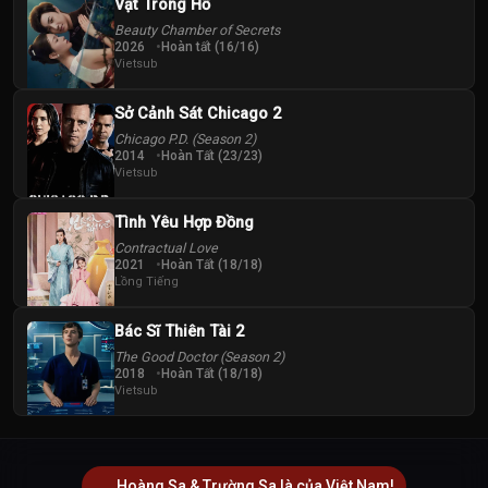
Vật Trong Hồ
Beauty Chamber of Secrets
2026
Hoàn tất (16/16)
Vietsub
Sở Cảnh Sát Chicago 2
Chicago P.D. (Season 2)
2014
Hoàn Tất (23/23)
Vietsub
Tình Yêu Hợp Đồng
Contractual Love
2021
Hoàn Tất (18/18)
Lồng Tiếng
Bác Sĩ Thiên Tài 2
The Good Doctor (Season 2)
2018
Hoàn Tất (18/18)
Vietsub
Hoàng Sa & Trường Sa là của Việt Nam!