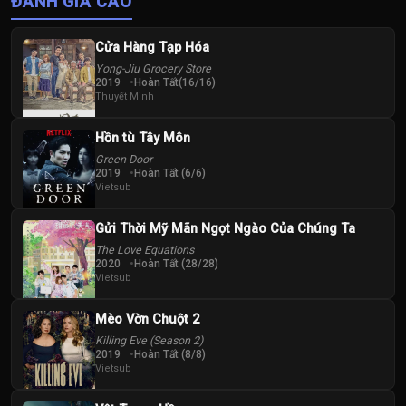
ĐÁNH GIÁ CAO
Cửa Hàng Tạp Hóa
Yong-Jiu Grocery Store
2019
Hoàn Tất(16/16)
Thuyết Minh
Hồn tù Tây Môn
Green Door
2019
Hoàn Tất (6/6)
Vietsub
Gửi Thời Mỹ Mãn Ngọt Ngào Của Chúng Ta
The Love Equations
2020
Hoàn Tất (28/28)
Vietsub
Mèo Vờn Chuột 2
Killing Eve (Season 2)
2019
Hoàn Tất (8/8)
Vietsub