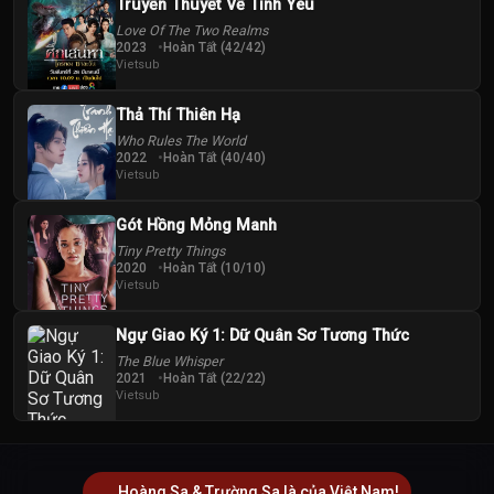
Truyền Thuyết Về Tình Yêu
Love Of The Two Realms
2023
Hoàn Tất (42/42)
Vietsub
Thả Thí Thiên Hạ
Who Rules The World
2022
Hoàn Tất (40/40)
Vietsub
Gót Hồng Mỏng Manh
Tiny Pretty Things
2020
Hoàn Tất (10/10)
Vietsub
Ngự Giao Ký 1: Dữ Quân Sơ Tương Thức
The Blue Whisper
2021
Hoàn Tất (22/22)
Vietsub
Hoàng Sa & Trường Sa là của Việt Nam!