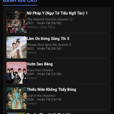
ĐÁNH GIÁ CAO
Nữ Pháp Y (Ngự Tứ Tiểu Ngỗ Tác) 1
The Imperial Coroner (Season 1)
2021
Hoàn Tất (36/36)
Vietsub + Lồng Tiếng
Làm Ơn Đừng Sủng Tôi 3
Please Don't Spoil Me Season 3
2022
Hoàn Tất (24/24)
Vietsub
Vườn Sao Băng
Boys Over Flowers
2009
Hoàn Tất (25/25)
Vietsub
Thiếu Niên Không Thấy Bóng
Lost in the Shadows
2024
Hoàn Tất (16/16)
Vietsub