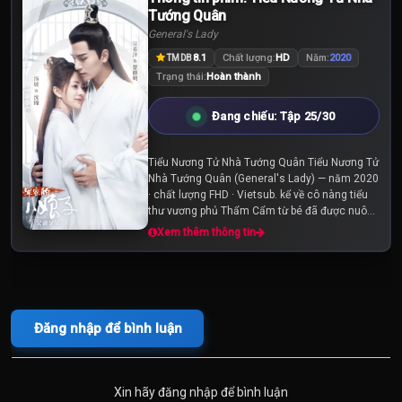
Tập 25
Tập 26
Tập 27
Tướng Quân
General's Lady
Tập 28
Tập 29
Tập 30
8.1
Chất lượng:
HD
Năm:
2020
TMDB
Trạng thái:
Hoàn thành
Đang chiếu: Tập 25/30
Tiểu Nương Tử Nhà Tướng Quân Tiểu Nương Tử
Nhà Tướng Quân (General's Lady) — năm 2020
· chất lượng FHD · Vietsub. kể về cô nàng tiểu
thư vương phủ Thẩm Cẩm từ bé đã được nuông
chiều bảo bọc trong phủ, nhưng lại bị hoàng
Xem thêm thông tin
thượng ban hôn...
Đăng nhập để bình luận
Xin hãy đăng nhập để bình luận