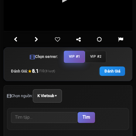
Chọn server:
VIP #1
VIP #2
★
8.1
Đánh Giá:
Đánh Giá
/
10
(
8
lượt)
Chọn nguồn:
K Vietsub
▼
Tìm