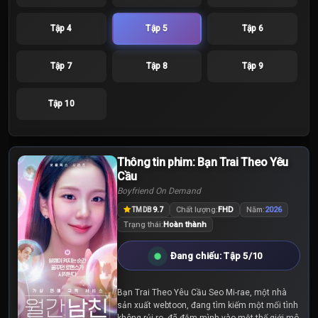
Tập 4
Tập 5
Tập 6
Tập 7
Tập 8
Tập 9
Tập 10
Thông tin phim: Bạn Trai Theo Yêu
Cầu
Boyfriend On Demand
9.7
Chất lượng:
FHD
Năm:
2026
TMDB
Trạng thái:
Hoàn thành
Đang chiếu: Tập 5/10
Bạn Trai Theo Yêu Cầu Seo Mi-rae, một nhà
sản xuất webtoon, đang tìm kiếm một mối tình
không rủi ro, đã đắm mình vào một thế giới mô