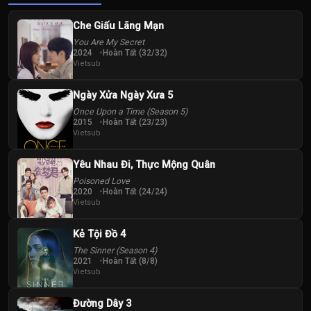
Che Giấu Lãng Mạn
You Are My Secret
2024
Hoàn Tất (32/32)
Vietsub
Lee Hak-Joo
Lee Hak-ju
Ngày Xửa Ngày Xưa 5
Once Upon a Time (Season 5)
2015
Hoàn Tất (23/23)
Vietsub
Park Ji Ho
Seo In-guk
Yêu Nhau Đi, Thực Mộng Quân
Poisoned Love
2020
Hoàn Tất (24/24)
Vietsub
Kẻ Tội Đồ 4
The Sinner (Season 4)
2021
Hoàn Tất (8/8)
Vietsub
Đường Dây 3