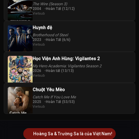
The Wire (Season 3)
2004
Hoàn Tất (12/12)
Vietsub
Huynh đệ
Brotherhood of Steel
2023
Hoàn Tất (6/6)
Vietsub
Học Viện Anh Hùng: Vigilantes 2
My Hero Academia: Vigilantes Season 2
2026
Hoàn tất (13/13)
Vietsub
Chuột Yêu Mèo
Catch Me If You Love Me
2025
Hoàn Tất (53/53)
Vietsub
Hoàng Sa & Trường Sa là của Việt Nam!