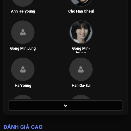
Ahn Ha-young
Cho Han Cheul
Gong Min Jung
Gong Min-
jeung
Ha Young
Han Ga-Eul
Ji Soo
Jisoo
ĐÁNH GIÁ CAO