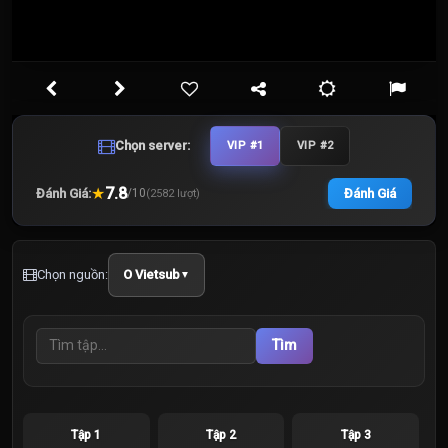
Chọn server:
VIP #1
VIP #2
★
7.8
Đánh Giá:
Đánh Giá
/
10
(
2582
lượt)
Chọn nguồn:
O Vietsub
▼
Tìm
Tập 1
Tập 2
Tập 3