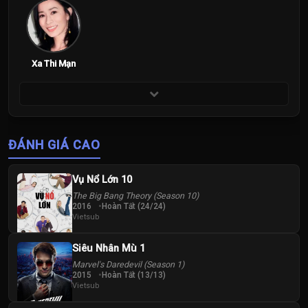
Xa Thi Mạn
ĐÁNH GIÁ CAO
Vụ Nổ Lớn 10
The Big Bang Theory (Season 10)
2016
Hoàn Tất (24/24)
Vietsub
Siêu Nhân Mù 1
Marvel's Daredevil (Season 1)
2015
Hoàn Tất (13/13)
Vietsub