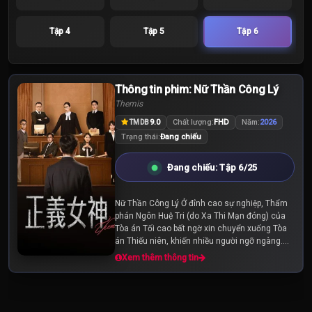
Tập 4
Tập 5
Tập 6
Thông tin phim: Nữ Thần Công Lý
Themis
9.0
Chất lượng:
FHD
Năm:
2026
TMDB
Trạng thái:
Đang chiếu
Đang chiếu: Tập 6/25
Nữ Thần Công Lý Ở đỉnh cao sự nghiệp, Thẩm
phán Ngôn Huệ Tri (do Xa Thi Mạn đóng) của
Tòa án Tối cao bất ngờ xin chuyển xuống Tòa
án Thiếu niên, khiến nhiều người ngỡ ngàng.
Không chỉ từ bỏ tiền đồ đang rộng mở, quyết
Xem thêm thông tin
định “đi...