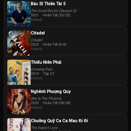
Bác Sĩ Thiên Tài 5
The Good Doctor (Season 5)
2021
Hoàn Tất (25/25)
Vietsub
Citadel
Citadel
2023
Hoàn Tất (6/6)
Vietsub
Thiếu Niên Phái
Growing Pain
2019
Tập 37
Vietsub
Nghênh Phượng Quy
She Is The Phoenix
2025
Hoàn Tất (28/28)
Vietsub
Chưởng Quỹ Ca Ca Mau Đi Đi
The Expect Love