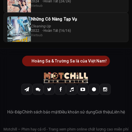
2024
Hoàn Tất (24/24)
Vietsub
Những Cô Nàng Tạp Vụ
Cleaning Up
2022
Hoàn Tất (16/16)
Vietsub
Hoàng Sa & Trường Sa là của Việt Nam!
Hỏi-Đáp
Chính sách bảo mật
Điều khoản sử dụng
Giới thiệu
Liên hệ
Motchill – Phim hay cả rổ - Trang xem phim online chất lượng cao miễn phí