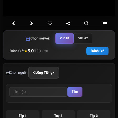
Chọn server:
VIP #1
VIP #2
★
9.0
Đánh Giá:
Đánh Giá
/
10
(
1
lượt)
Chọn nguồn:
K Lồng Tiếng
▼
Tìm
Tập 1
Tập 2
Tập 3