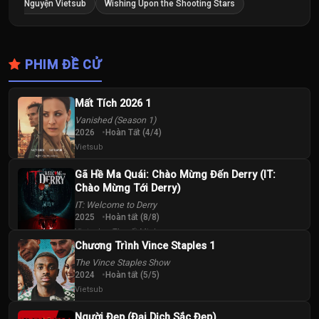
Nguyện Vietsub
Wishing Upon the Shooting Stars
PHIM ĐỀ CỬ
Mất Tích 2026 1
Vanished (Season 1)
2026
Hoàn Tất (4/4)
Vietsub
Gã Hề Ma Quái: Chào Mừng Đến Derry (IT:
Chào Mừng Tới Derry)
IT: Welcome to Derry
2025
Hoàn tất (8/8)
Vietsub + Thuyết Minh
Chương Trình Vince Staples 1
The Vince Staples Show
2024
Hoàn tất (5/5)
Vietsub
Người Đẹp (Đại Dịch Sắc Đẹp)