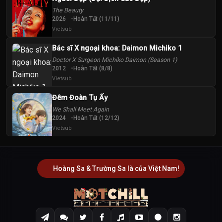
The Beauty
2026
Hoàn Tất (11/11)
Vietsub
Bác sĩ X ngoại khoa: Daimon Michiko 1
Doctor X Surgeon Michiko Daimon (Season 1)
2012
Hoàn Tất (8/8)
Vietsub
Đêm Đoàn Tụ Ấy
We Shall Meet Again
2024
Hoàn Tất (12/12)
Vietsub
Hoàng Sa & Trường Sa là của Việt Nam!