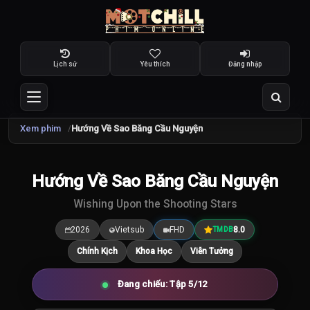
Lịch sử
Yêu thích
Đăng nhập
Xem phim
Hướng Về Sao Băng Cầu Nguyện
TRAILER
Hướng Về Sao Băng Cầu Nguyện
8.0
/10
Wishing Upon the Shooting Stars
2026
Vietsub
FHD
8.0
TMDB
Chính Kịch
Khoa Học
Viễn Tưởng
Đang chiếu: Tập 5/12