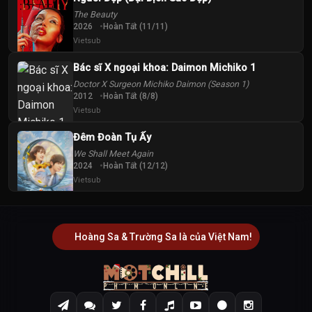
The Beauty
2026
Hoàn Tất (11/11)
Vietsub
Bác sĩ X ngoại khoa: Daimon Michiko 1
Doctor X Surgeon Michiko Daimon (Season 1)
2012
Hoàn Tất (8/8)
Vietsub
Đêm Đoàn Tụ Ấy
We Shall Meet Again
2024
Hoàn Tất (12/12)
Vietsub
Hoàng Sa & Trường Sa là của Việt Nam!