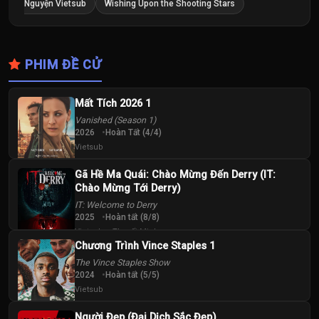
Nguyện Vietsub
Wishing Upon the Shooting Stars
PHIM ĐỀ CỬ
Mất Tích 2026 1
Vanished (Season 1)
2026
Hoàn Tất (4/4)
Vietsub
Gã Hề Ma Quái: Chào Mừng Đến Derry (IT:
Chào Mừng Tới Derry)
IT: Welcome to Derry
2025
Hoàn tất (8/8)
Vietsub + Thuyết Minh
Chương Trình Vince Staples 1
The Vince Staples Show
2024
Hoàn tất (5/5)
Vietsub
Người Đẹp (Đại Dịch Sắc Đẹp)