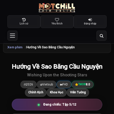
Lịch sử
Yêu thích
Đăng nhập
Xem phim
Hướng Về Sao Băng Cầu Nguyện
TRAILER
Hướng Về Sao Băng Cầu Nguyện
8.0
/10
Wishing Upon the Shooting Stars
2026
Vietsub
FHD
8.0
TMDB
Chính Kịch
Khoa Học
Viễn Tưởng
Đang chiếu: Tập 5/12