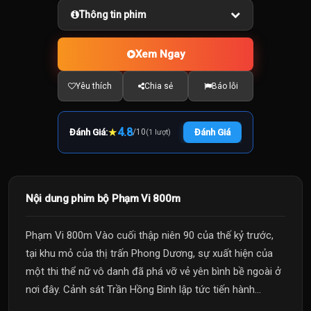
Thông tin phim
Xem Ngay
Yêu thích
Chia sẻ
Báo lỗi
★
4.8
Đánh Giá:
/
10
Đánh Giá
(1 lượt)
Nội dung phim bộ Phạm Vi 800m
Phạm Vi 800m Vào cuối thập niên 90 của thế kỷ trước,
tại khu mỏ của thị trấn Phong Dương, sự xuất hiện của
một thi thể nữ vô danh đã phá vỡ vẻ yên bình bề ngoài ở
nơi đây. Cảnh sát Trần Hồng Binh lập tức tiến hành...