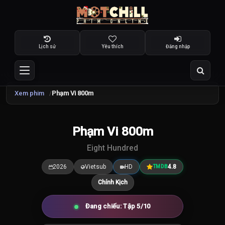
Lịch sử
Yêu thích
Đăng nhập
Xem phim
Phạm Vi 800m
Phạm Vi 800m
4.8
/10
Eight Hundred
2026
Vietsub
HD
4.8
TMDB
Chính Kịch
Đang chiếu: Tập 5/10