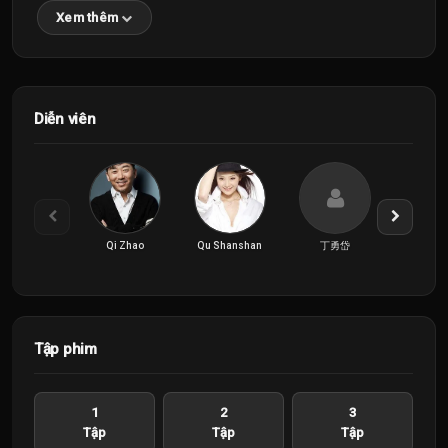
Xem thêm
Diễn viên
Qi Zhao
Qu Shanshan
丁勇岱
何奉
Tập phim
1
2
3
Tập
Tập
Tập