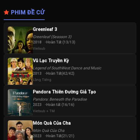
PHIM ĐỀ CỬ
Greenleaf 3
Greenleaf (Seasson 3)
2018
Hoàn Tất (13/13)
Vietsub
Vũ Lạc Truyền Kỳ
Legend of SouthWest Dance and Music
2013
Hoàn Tất(42/42)
Lồng Tiếng
Pandora Thiên Đường Giả Tạo
Pandora: Beneath the Paradise
2023
Hoàn tất (16/16)
Vietsub + TM
Món Quà Của Cha
Món Quà Của Cha
2023
Hoàn Tất(21/21)