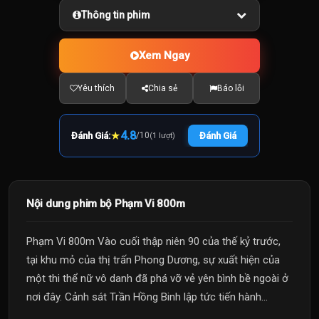
Thông tin phim
Xem Ngay
Yêu thích
Chia sẻ
Báo lỗi
★
4.8
Đánh Giá:
/
10
Đánh Giá
(1 lượt)
Nội dung phim bộ Phạm Vi 800m
Phạm Vi 800m Vào cuối thập niên 90 của thế kỷ trước,
tại khu mỏ của thị trấn Phong Dương, sự xuất hiện của
một thi thể nữ vô danh đã phá vỡ vẻ yên bình bề ngoài ở
nơi đây. Cảnh sát Trần Hồng Binh lập tức tiến hành...