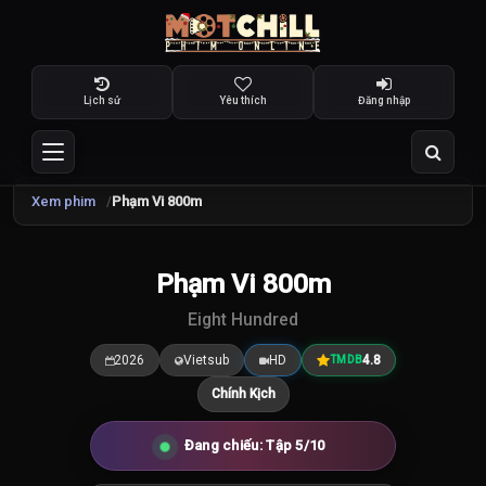
Lịch sử
Yêu thích
Đăng nhập
Xem phim
Phạm Vi 800m
Phạm Vi 800m
4.8
/10
Eight Hundred
2026
Vietsub
HD
4.8
TMDB
Chính Kịch
Đang chiếu: Tập 5/10