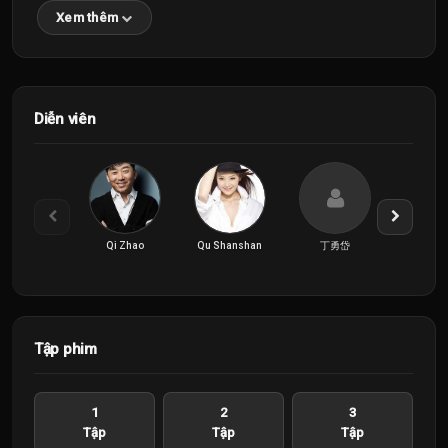
Xem thêm
Diễn viên
Qi Zhao
Qu Shanshan
丁勇岱
何奉
Tập phim
1
2
3
Tập
Tập
Tập