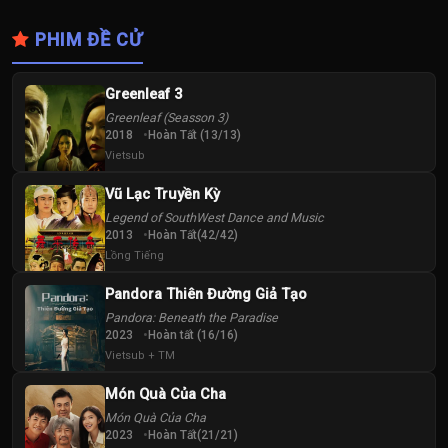
PHIM ĐỀ CỬ
Greenleaf 3
Greenleaf (Seasson 3)
2018
Hoàn Tất (13/13)
Vietsub
Vũ Lạc Truyền Kỳ
Legend of SouthWest Dance and Music
2013
Hoàn Tất(42/42)
Lồng Tiếng
Pandora Thiên Đường Giả Tạo
Pandora: Beneath the Paradise
2023
Hoàn tất (16/16)
Vietsub + TM
Món Quà Của Cha
Món Quà Của Cha
2023
Hoàn Tất(21/21)