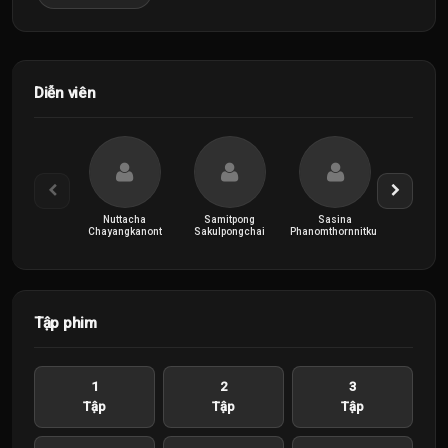
Diễn viên
Nuttacha
Samitpong
Sasina
Sirin Ko
Chayangkanont
Sakulpongchai
Phanomthornnitkul
Tập phim
1
2
3
Tập
Tập
Tập