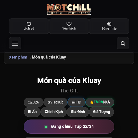
Lịch sử
Yêu thích
Đăng nhập
Xem phim
Món quà của Kluay
TRAILER
Món quà của Kluay
7.5
/10
The Gift
2026
Vietsub
FHD
N/A
TMDB
Bí Ẩn
Chính Kịch
Gia Đình
Giả Tượng
Đang chiếu: Tập 22/34