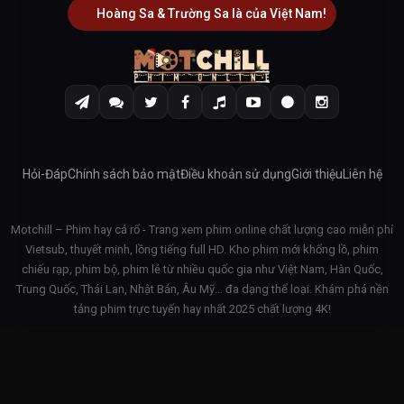
Hoàng Sa & Trường Sa là của Việt Nam!
Hỏi-Đáp
Chính sách bảo mật
Điều khoản sử dụng
Giới thiệu
Liên hệ
Motchill – Phim hay cả rổ - Trang xem phim online chất lượng cao miễn phí
Vietsub, thuyết minh, lồng tiếng full HD. Kho phim mới khổng lồ, phim
chiếu rạp, phim bộ, phim lẻ từ nhiều quốc gia như Việt Nam, Hàn Quốc,
Trung Quốc, Thái Lan, Nhật Bản, Âu Mỹ… đa dạng thể loại. Khám phá nền
tảng phim trực tuyến hay nhất 2025 chất lượng 4K!
© 2026 Motchill - v3.1.42