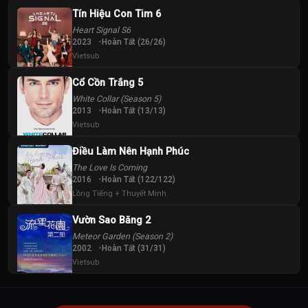
Tín Hiệu Con Tim 6
Heart Signal S6
2023
Hoàn Tất (26/26)
Vietsub
Cổ Cồn Trắng 5
White Collar (Season 5)
2013
Hoàn Tất (13/13)
Vietsub
Điều Làm Nên Hạnh Phúc
The Love Is Coming
2016
Hoàn Tất (122/122)
Lồng Tiếng + Thuyết Minh
Vườn Sao Băng 2
Meteor Garden (Season 2)
2002
Hoàn Tất (31/31)
Vietsub