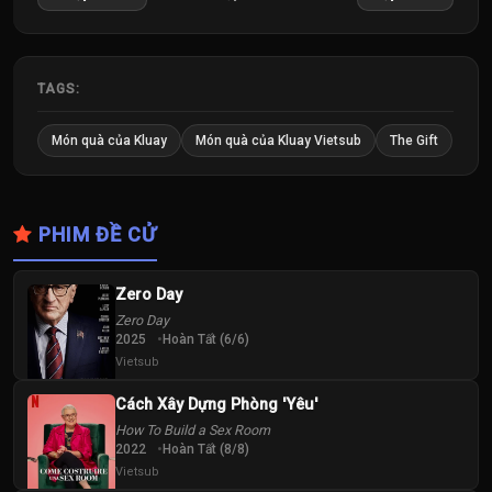
Tập
Tập
Tập
25
26
27
Tập
Tập
Tập
TAGS:
28
29
30
Món quà của Kluay
Món quà của Kluay Vietsub
The Gift
Tập
Tập
Tập
31
32
33
PHIM ĐỀ CỬ
Tập
Tập
Tập
34
Zero Day
Tập
Zero Day
2025
Hoàn Tất (6/6)
Vietsub
Cách Xây Dựng Phòng 'Yêu'
How To Build a Sex Room
2022
Hoàn Tất (8/8)
Vietsub