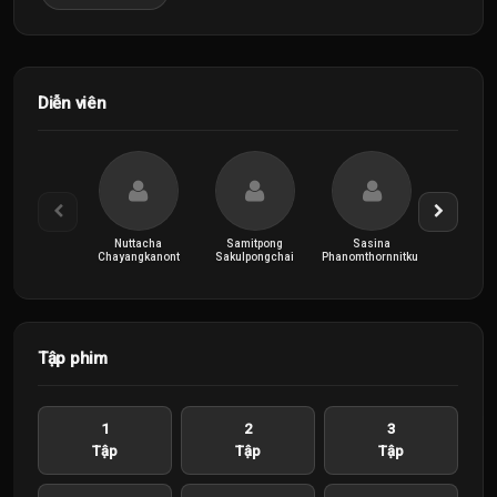
Diễn viên
Nuttacha
Samitpong
Sasina
Sirin Ko
Chayangkanont
Sakulpongchai
Phanomthornnitkul
Tập phim
1
2
3
Tập
Tập
Tập