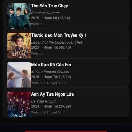
Thợ Săn Truy Chạy
Running Hunters
2025
Hoàn tất (16/16)
Vietsub
Thước Đao Môn Truyền Kỳ 1
Legend of the Undercover Chef
2023
Hoàn Tất (40/40)
Vietsub
Mùa Rực Rỡ Của Em
In Your Radiant Season
2026
Hoàn Tất (12/12)
Vietsub + Thuyết Minh
Anh Ấy Tựa Ngọn Lửa
Be Your Knight
2024
Hoàn Tất (29/29)
Vietsub + Thuyết Minh