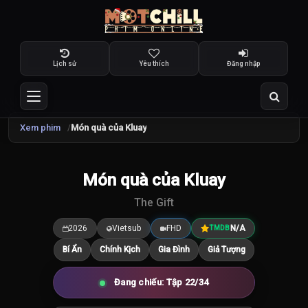
Lịch sử
Yêu thích
Đăng nhập
Xem phim
Món quà của Kluay
TRAILER
Món quà của Kluay
7.5
/10
The Gift
2026
Vietsub
FHD
N/A
TMDB
Bí Ẩn
Chính Kịch
Gia Đình
Giả Tượng
Đang chiếu: Tập 22/34