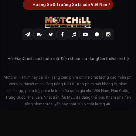
Hoàng Sa & Trường Sa là của Việt Nam!
Hỏi-Đáp
Chính sách bảo mật
Điều khoản sử dụng
Giới thiệu
Liên hệ
Motchill – Phim hay cả rổ - Trang xem phim online chất lượng cao miễn phí
Vietsub, thuyết minh, lồng tiếng full HD. Kho phim mới khổng lồ, phim
chiếu rạp, phim bộ, phim lẻ từ nhiều quốc gia như Việt Nam, Hàn Quốc,
Trung Quốc, Thái Lan, Nhật Bản, Âu Mỹ… đa dạng thể loại. Khám phá nền
tảng phim trực tuyến hay nhất 2025 chất lượng 4K!
© 2026 Motchill - v3.1.42