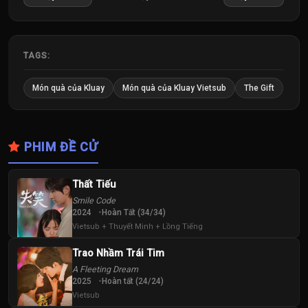
Tập
Tập
Tập
25
26
27
Tập
Tập
Tập
TAGS:
28
29
30
Món quà của Kluay
Món quà của Kluay Vietsub
The Gift
Tập
Tập
Tập
31
32
33
PHIM ĐỀ CỬ
Tập
Tập
Tập
34
Thất Tiếu
Tập
Smile Code
2024
Hoàn Tất (34/34)
Vietsub + Thuyết Minh + Lồng Tiếng
Trao Nhầm Trái Tim
A Fleeting Dream
2025
Hoàn tất (24/24)
Vietsub