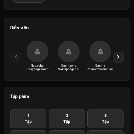
Diễn viên
Nuttacha
Samitpong
Sasina
Sirin Ko
Chayangkanont
Sakulpongchai
Phanomthornnitkul
Tập phim
1
2
3
Tập
Tập
Tập