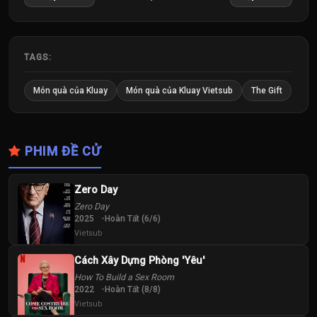
Tập
Tập
Tập
25
26
27
Tập
Tập
Tập
TAGS:
28
29
30
Món quà của Kluay
Món quà của Kluay Vietsub
The Gift
Tập
Tập
Tập
31
32
33
PHIM ĐỀ CỬ
Tập
Tập
Tập
34
Zero Day
Tập
Zero Day
2025
Hoàn Tất (6/6)
Vietsub
Cách Xây Dựng Phòng 'Yêu'
How To Build a Sex Room
2022
Hoàn Tất (8/8)
Vietsub