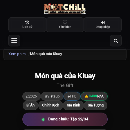
Lịch sử
Yêu thích
Đăng nhập
Xem phim
Món quà của Kluay
TRAILER
Món quà của Kluay
7.5
/10
The Gift
2026
Vietsub
FHD
N/A
TMDB
Bí Ẩn
Chính Kịch
Gia Đình
Giả Tượng
Đang chiếu: Tập 22/34