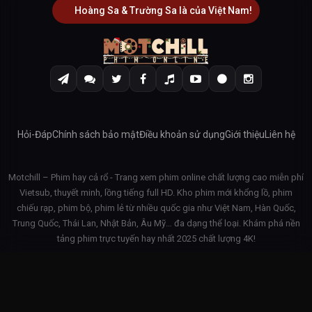
Hoàng Sa & Trường Sa là của Việt Nam!
Hỏi-Đáp
Chính sách bảo mật
Điều khoản sử dụng
Giới thiệu
Liên hệ
Motchill – Phim hay cả rổ - Trang xem phim online chất lượng cao miễn phí
Vietsub, thuyết minh, lồng tiếng full HD. Kho phim mới khổng lồ, phim
chiếu rạp, phim bộ, phim lẻ từ nhiều quốc gia như Việt Nam, Hàn Quốc,
Trung Quốc, Thái Lan, Nhật Bản, Âu Mỹ… đa dạng thể loại. Khám phá nền
tảng phim trực tuyến hay nhất 2025 chất lượng 4K!
© 2026 Motchill - v3.1.42