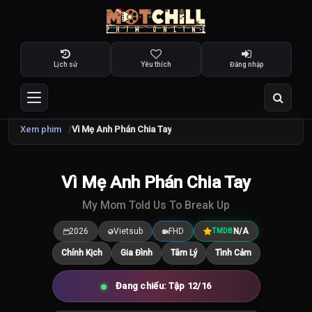
Lịch sử
Yêu thích
Đăng nhập
Xem phim
Vì Mẹ Anh Phán Chia Tay
TRAILER
Vì Mẹ Anh Phán Chia Tay
8.4
/10
My Mom Told Us To Break Up
2026
Vietsub
FHD
N/A
TMDB
Chính Kịch
Gia Đình
Tâm Lý
Tình Cảm
Đang chiếu: Tập 12/16