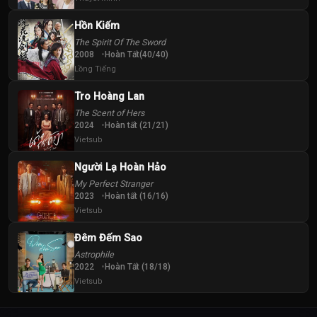
Hồn Kiếm
The Spirit Of The Sword
2008
Hoàn Tất(40/40)
Lồng Tiếng
Tro Hoàng Lan
The Scent of Hers
2024
Hoàn tất (21/21)
Vietsub
Người Lạ Hoàn Hảo
My Perfect Stranger
2023
Hoàn tất (16/16)
Vietsub
Đêm Đếm Sao
Astrophile
2022
Hoàn Tất (18/18)
Vietsub