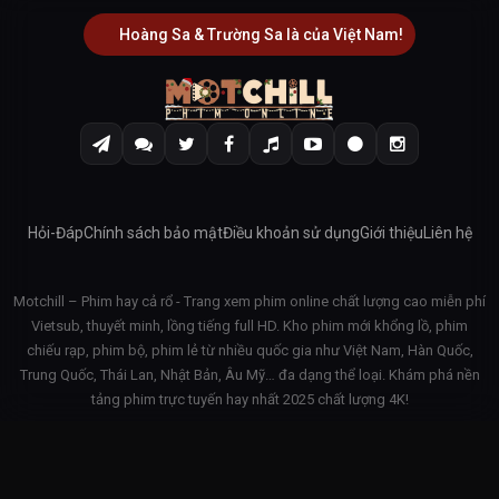
Hoàng Sa & Trường Sa là của Việt Nam!
Hỏi-Đáp
Chính sách bảo mật
Điều khoản sử dụng
Giới thiệu
Liên hệ
Motchill – Phim hay cả rổ - Trang xem phim online chất lượng cao miễn phí
Vietsub, thuyết minh, lồng tiếng full HD. Kho phim mới khổng lồ, phim
chiếu rạp, phim bộ, phim lẻ từ nhiều quốc gia như Việt Nam, Hàn Quốc,
Trung Quốc, Thái Lan, Nhật Bản, Âu Mỹ… đa dạng thể loại. Khám phá nền
tảng phim trực tuyến hay nhất 2025 chất lượng 4K!
© 2026 Motchill - v3.1.42