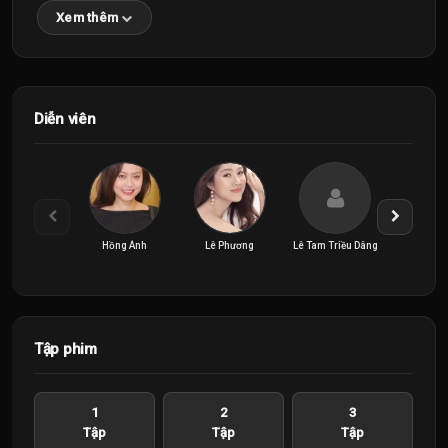
Xem thêm
Diễn viên
Hồng Ánh
Lê Phương
Lê Tam Triều Dâng
NSND Lan
Tập phim
1
2
3
Tập
Tập
Tập