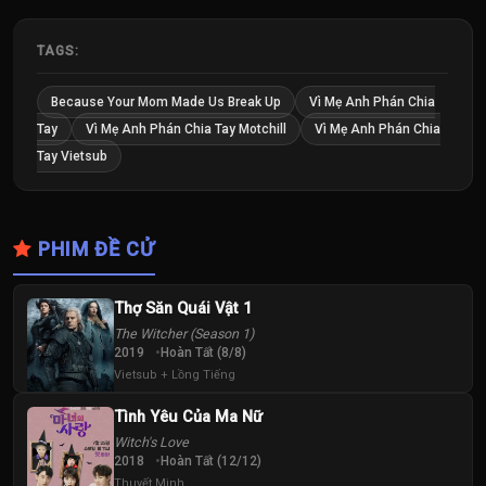
TAGS:
Because Your Mom Made Us Break Up
Vì Mẹ Anh Phán Chia
Tay
Vì Mẹ Anh Phán Chia Tay Motchill
Vì Mẹ Anh Phán Chia
Tay Vietsub
PHIM ĐỀ CỬ
Thợ Săn Quái Vật 1
The Witcher (Season 1)
2019
Hoàn Tất (8/8)
Vietsub + Lồng Tiếng
Tình Yêu Của Ma Nữ
Witch's Love
2018
Hoàn Tất (12/12)
Thuyết Minh