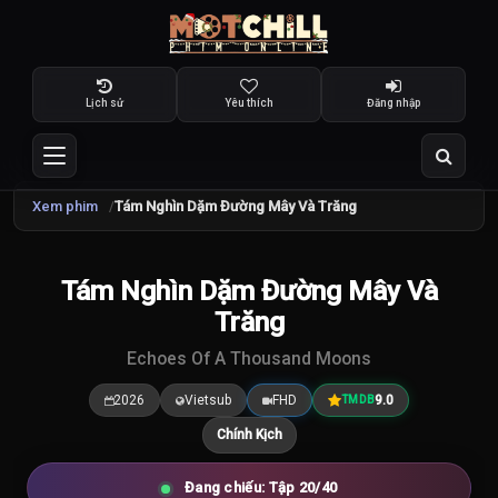
Lịch sử
Yêu thích
Đăng nhập
Xem phim
Tám Nghìn Dặm Đường Mây Và Trăng
TRAILER
Tám Nghìn Dặm Đường Mây Và
9.0
/10
Trăng
Echoes Of A Thousand Moons
2026
Vietsub
FHD
9.0
TMDB
Chính Kịch
Đang chiếu: Tập 20/40