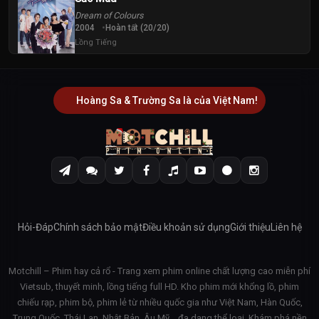
Dream of Colours
2004
Hoàn tất (20/20)
Lồng Tiếng
Hoàng Sa & Trường Sa là của Việt Nam!
Hỏi-Đáp
Chính sách bảo mật
Điều khoản sử dụng
Giới thiệu
Liên hệ
Motchill – Phim hay cả rổ - Trang xem phim online chất lượng cao miễn phí
Vietsub, thuyết minh, lồng tiếng full HD. Kho phim mới khổng lồ, phim
chiếu rạp, phim bộ, phim lẻ từ nhiều quốc gia như Việt Nam, Hàn Quốc,
Trung Quốc, Thái Lan, Nhật Bản, Âu Mỹ… đa dạng thể loại. Khám phá nền