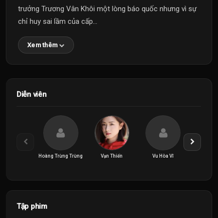
trưởng Trương Vân Khôi một lòng báo quốc nhưng vì sự
chỉ huy sai lầm của cấp...
Xem thêm
Diễn viên
Hoàng Trừng Trừng
Vạn Thiến
Vu Hòa Vĩ
Vương 
Tập phim