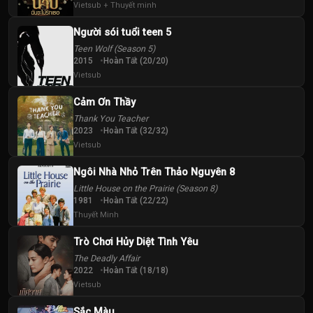
Tập
Tập
Tập
Vietsub + Thuyết minh
Người sói tuổi teen 5
40
Teen Wolf (Season 5)
Tập
2015
Hoàn Tất (20/20)
Vietsub
Cảm Ơn Thầy
Thank You Teacher
2023
Hoàn Tất (32/32)
Vietsub
Ngôi Nhà Nhỏ Trên Thảo Nguyên 8
Little House on the Prairie (Season 8)
1981
Hoàn Tất (22/22)
Thuyết Minh
Trò Chơi Hủy Diệt Tình Yêu
The Deadly Affair
2022
Hoàn Tất (18/18)
Vietsub
Sắc Màu