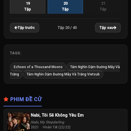
19
20
21
Tập
Tập
Tập
22
23
24
Tập 20 / 40
Tập trước
Tập sau
Tập
Tập
Tập
25
26
27
Tập
Tập
Tập
TAGS:
28
29
30
Echoes of a Thousand Moons
Tám Nghìn Dặm Đường Mây Và
Tập
Tập
Tập
Trăng
Tám Nghìn Dặm Đường Mây Và Trăng Vietsub
31
32
33
Tập
Tập
Tập
PHIM ĐỀ CỬ
34
35
36
Tập
Tập
Tập
Nabi, Tôi Sẽ Không Yêu Em
Nabi, My Stepdarling
37
38
39
2021
Hoàn Tất (22/22)