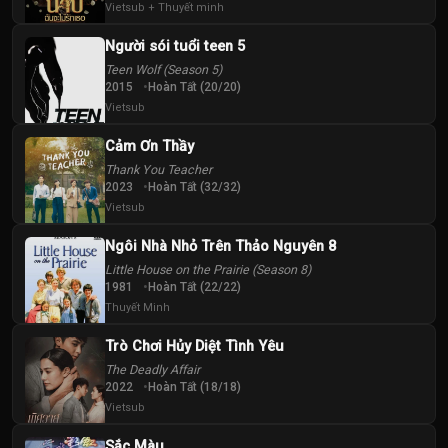
Tập
Tập
Tập
Vietsub + Thuyết minh
Người sói tuổi teen 5
40
Teen Wolf (Season 5)
Tập
2015
Hoàn Tất (20/20)
Vietsub
Cảm Ơn Thầy
Thank You Teacher
2023
Hoàn Tất (32/32)
Vietsub
Ngôi Nhà Nhỏ Trên Thảo Nguyên 8
Little House on the Prairie (Season 8)
1981
Hoàn Tất (22/22)
Thuyết Minh
Trò Chơi Hủy Diệt Tình Yêu
The Deadly Affair
2022
Hoàn Tất (18/18)
Vietsub
Sắc Màu