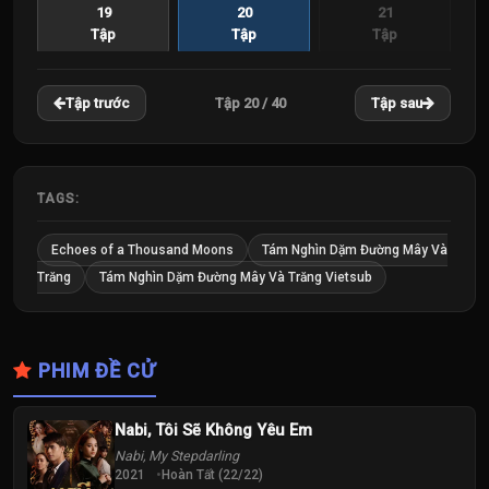
19
20
21
Tập
Tập
Tập
22
23
24
Tập 20 / 40
Tập trước
Tập sau
Tập
Tập
Tập
25
26
27
Tập
Tập
Tập
TAGS:
28
29
30
Echoes of a Thousand Moons
Tám Nghìn Dặm Đường Mây Và
Tập
Tập
Tập
Trăng
Tám Nghìn Dặm Đường Mây Và Trăng Vietsub
31
32
33
Tập
Tập
Tập
PHIM ĐỀ CỬ
34
35
36
Tập
Tập
Tập
Nabi, Tôi Sẽ Không Yêu Em
Nabi, My Stepdarling
37
38
39
2021
Hoàn Tất (22/22)