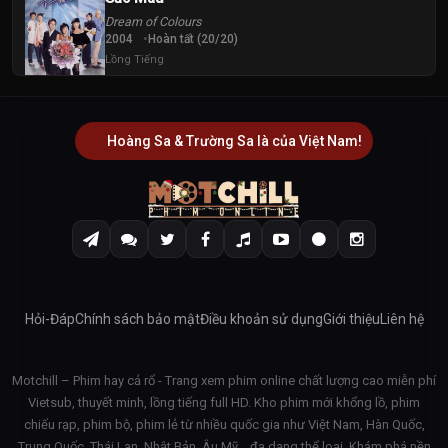
Dream of Colours
2004
Hoàn tất (20/20)
Lồng Tiếng
Hoàng Sa & Trường Sa là của Việt Nam!
Hỏi-Đáp
Chính sách bảo mật
Điều khoản sử dụng
Giới thiệu
Liên hệ
Motchill – Phim hay cả rổ - Trang xem phim online chất lượng cao miễn phí
Vietsub, thuyết minh, lồng tiếng full HD. Kho phim mới khổng lồ, phim
chiếu rạp, phim bộ, phim lẻ từ nhiều quốc gia như Việt Nam, Hàn Quốc,
Trung Quốc, Thái Lan, Nhật Bản, Âu Mỹ… đa dạng thể loại. Khám phá nền