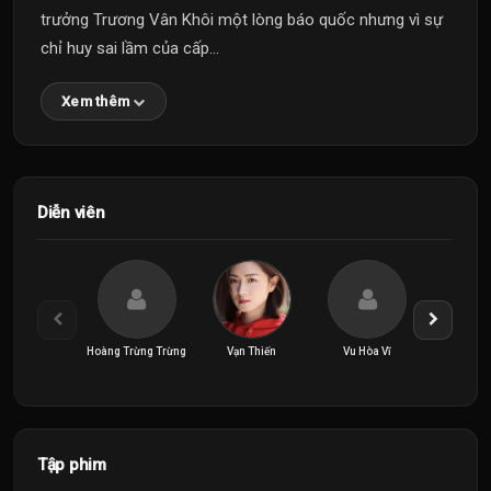
trưởng Trương Vân Khôi một lòng báo quốc nhưng vì sự
chỉ huy sai lầm của cấp...
Xem thêm
Diễn viên
Hoàng Trừng Trừng
Vạn Thiến
Vu Hòa Vĩ
Vương 
Tập phim