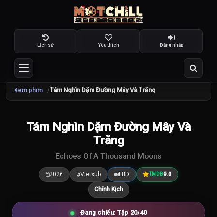
Lịch sử
Yêu thích
Đăng nhập
Xem phim
Tám Nghìn Dặm Đường Mây Và Trăng
TRAILER
Tám Nghìn Dặm Đường Mây Và
9.0
/10
Trăng
Echoes Of A Thousand Moons
2026
Vietsub
FHD
9.0
TMDB
Chính Kịch
Đang chiếu: Tập 20/40