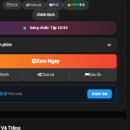
2026
Vietsub
FHD
9.0
TMDB
Chính Kịch
Đang chiếu: Tập 20/40
n phim
Xem Ngay
thích
Chia sẻ
Báo lỗi
9.0
/
10
Đánh Giá
(2 lượt)
 Và Trăng