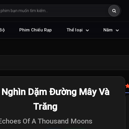
Bộ
Phim Chiếu Rạp
Thể loại
Năm
 Nghìn Dặm Đường Mây Và
Trăng
Echoes Of A Thousand Moons