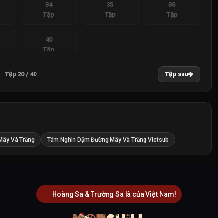
34
35
36
Tập
Tập
Tập
40
Tập
Tập 20 / 40
Tập sau
Mây Và Trăng
Tám Nghìn Dặm Đường Mây Và Trăng Vietsub
Hoàng Sa & Trường Sa là của Việt Nam!