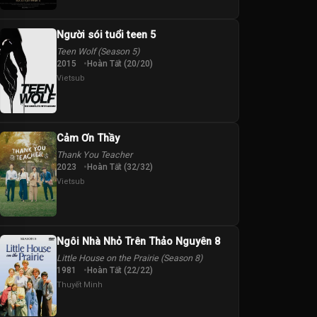
Người sói tuổi teen 5
Teen Wolf (Season 5)
2015
Hoàn Tất (20/20)
Vietsub
Cảm Ơn Thầy
Thank You Teacher
2023
Hoàn Tất (32/32)
Vietsub
Ngôi Nhà Nhỏ Trên Thảo Nguyên 8
Little House on the Prairie (Season 8)
1981
Hoàn Tất (22/22)
Thuyết Minh