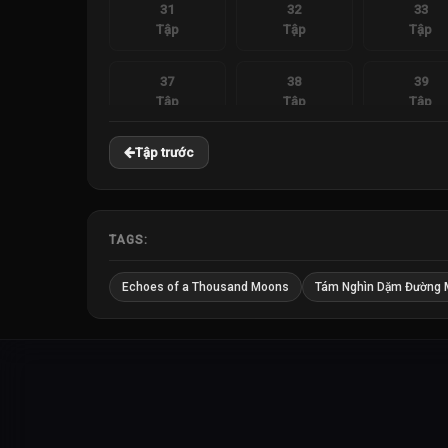
31
32
33
Tập
Tập
Tập
37
38
39
Tập
Tập
Tập
Tập trước
TAGS:
Echoes of a Thousand Moons
Tám Nghìn Dặm Đường 