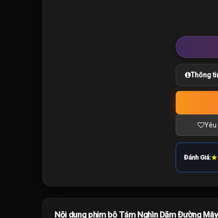
Thông ti
Yêu 
★
Đánh Giá:
Nội dung phim bộ Tám Nghìn Dặm Đường Mây