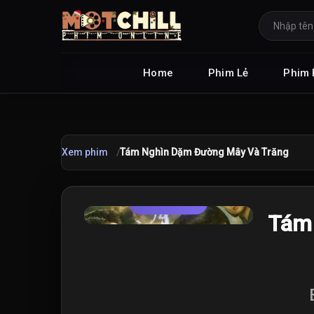
Home
Phim Lẻ
Phim 
Xem phim
Tám Nghìn Dặm Đường Mây Và Trăng
TRAILER
★
Tám
9.0
/10