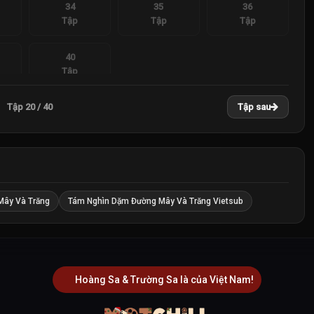
34
35
36
Tập
Tập
Tập
40
Tập
Tập 20 / 40
Tập sau
Mây Và Trăng
Tám Nghìn Dặm Đường Mây Và Trăng Vietsub
Hoàng Sa & Trường Sa là của Việt Nam!