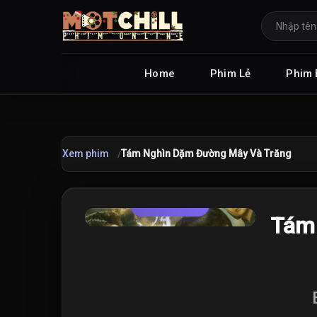
Home
Phim Lẻ
Phim 
Xem phim
Tám Nghìn Dặm Đường Mây Và Trăng
TRAILER
★
Tám
9.0
/10