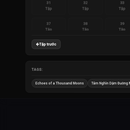
31
32
33
Tập
Tập
Tập
37
38
39
Tập
Tập
Tập
Tập trước
TAGS:
Echoes of a Thousand Moons
Tám Nghìn Dặm Đường 