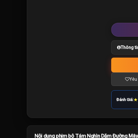
Thông ti
Yêu 
★
Đánh Giá:
Nội dung phim bộ Tám Nghìn Dặm Đường Mây