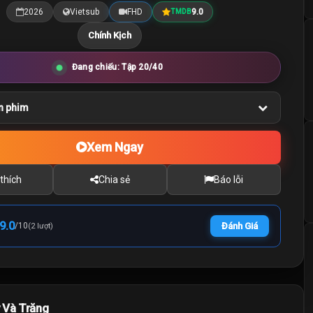
2026
Vietsub
FHD
9.0
TMDB
Chính Kịch
Đang chiếu: Tập 20/40
n phim
Xem Ngay
thích
Chia sẻ
Báo lỗi
9.0
/
10
Đánh Giá
(2 lượt)
 Và Trăng