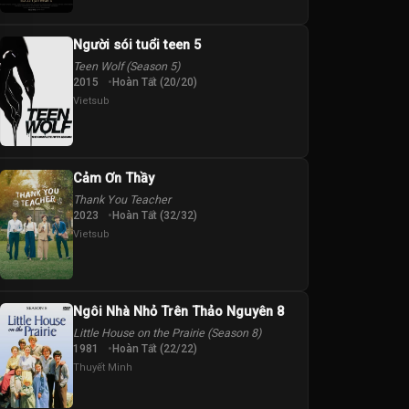
Người sói tuổi teen 5
Teen Wolf (Season 5)
2015
Hoàn Tất (20/20)
Vietsub
Cảm Ơn Thầy
Thank You Teacher
2023
Hoàn Tất (32/32)
Vietsub
Ngôi Nhà Nhỏ Trên Thảo Nguyên 8
Little House on the Prairie (Season 8)
1981
Hoàn Tất (22/22)
Thuyết Minh