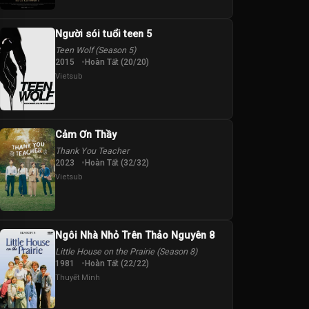
Người sói tuổi teen 5
Teen Wolf (Season 5)
2015
Hoàn Tất (20/20)
Vietsub
Cảm Ơn Thầy
Thank You Teacher
2023
Hoàn Tất (32/32)
Vietsub
Ngôi Nhà Nhỏ Trên Thảo Nguyên 8
Little House on the Prairie (Season 8)
1981
Hoàn Tất (22/22)
Thuyết Minh