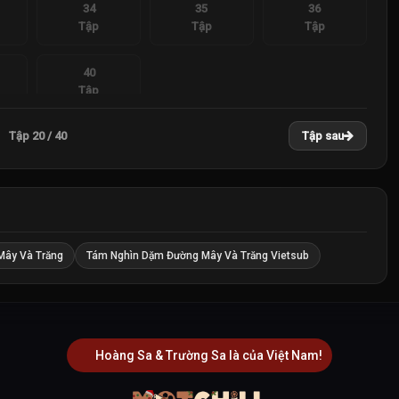
34
35
36
Tập
Tập
Tập
40
Tập
Tập 20 / 40
Tập sau
Mây Và Trăng
Tám Nghìn Dặm Đường Mây Và Trăng Vietsub
Hoàng Sa & Trường Sa là của Việt Nam!