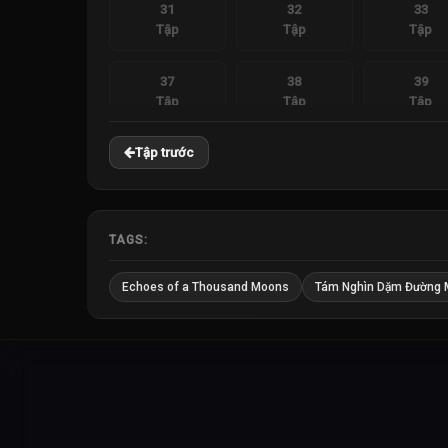
31
32
33
Tập
Tập
Tập
37
38
39
Tập
Tập
Tập
Tập trước
TAGS:
Echoes of a Thousand Moons
Tám Nghìn Dặm Đường 