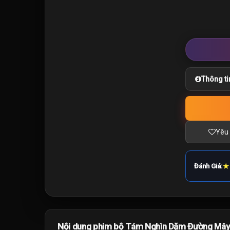
Thông ti
Yêu 
★
Đánh Giá:
Nội dung phim bộ Tám Nghìn Dặm Đường Mây