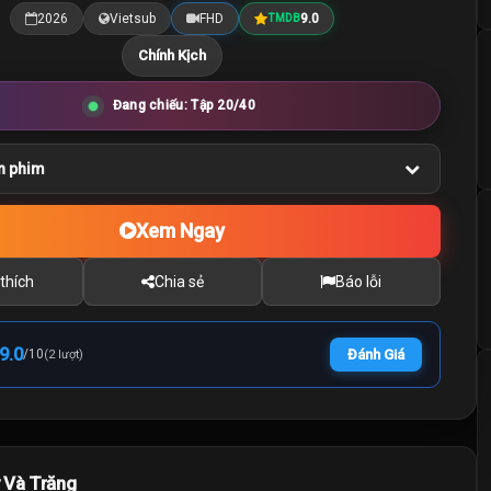
2026
Vietsub
FHD
9.0
TMDB
Chính Kịch
Đang chiếu: Tập 20/40
n phim
Xem Ngay
thích
Chia sẻ
Báo lỗi
9.0
/
10
Đánh Giá
(2 lượt)
 Và Trăng