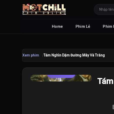
Home
Phim Lẻ
Phim 
Xem phim
Tám Nghìn Dặm Đường Mây Và Trăng
TRAILER
★
Tám
9.0
/10