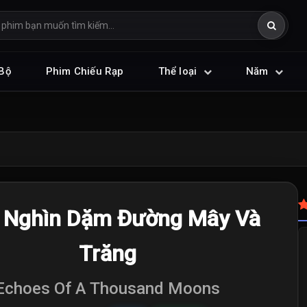
Bộ
Phim Chiếu Rạp
Thể loại
Năm
 Nghìn Dặm Đường Mây Và
Trăng
Echoes Of A Thousand Moons