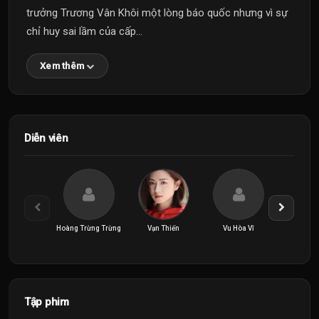
trưởng Trương Vân Khôi một lòng báo quốc nhưng vì sự
chỉ huy sai lầm của cấp...
Xem thêm
Diễn viên
Hoàng Trừng Trừng
Vạn Thiến
Vu Hòa Vĩ
Vương 
Tập phim