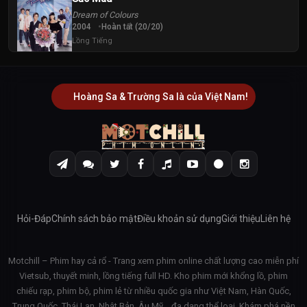
Dream of Colours
2004
Hoàn tất (20/20)
Lồng Tiếng
Hoàng Sa & Trường Sa là của Việt Nam!
Hỏi-Đáp
Chính sách bảo mật
Điều khoản sử dụng
Giới thiệu
Liên hệ
Motchill – Phim hay cả rổ - Trang xem phim online chất lượng cao miễn phí
Vietsub, thuyết minh, lồng tiếng full HD. Kho phim mới khổng lồ, phim
chiếu rạp, phim bộ, phim lẻ từ nhiều quốc gia như Việt Nam, Hàn Quốc,
Trung Quốc, Thái Lan, Nhật Bản, Âu Mỹ… đa dạng thể loại. Khám phá nền