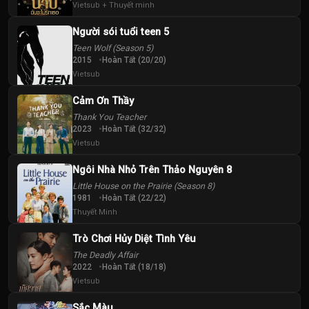
Tập
Tập
Tập
Vietsub + Thuyết minh
Người sói tuổi teen 5
40
Teen Wolf (Season 5)
Tập
2015
Hoàn Tất (20/20)
Vietsub
Cảm Ơn Thầy
Thank You Teacher
2023
Hoàn Tất (32/32)
Vietsub
Ngôi Nhà Nhỏ Trên Thảo Nguyên 8
Little House on the Prairie (Season 8)
1981
Hoàn Tất (22/22)
Thuyết Minh
Trò Chơi Hủy Diệt Tình Yêu
The Deadly Affair
2022
Hoàn Tất (18/18)
Vietsub
Sắc Màu