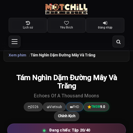
Lịch sử
Yêu thích
Đăng nhập
Xem phim
Tám Nghìn Dặm Đường Mây Và Trăng
TRAILER
Tám Nghìn Dặm Đường Mây Và
9.0
/10
Trăng
Echoes Of A Thousand Moons
2026
Vietsub
FHD
9.0
TMDB
Chính Kịch
Đang chiếu: Tập 20/40