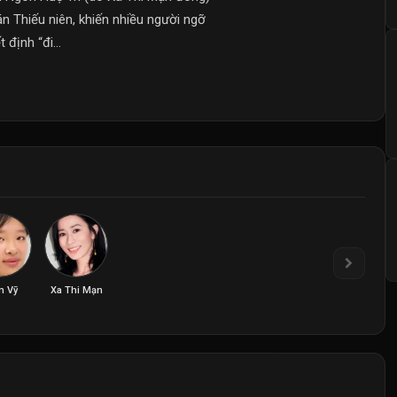
n Thiếu niên, khiến nhiều người ngỡ
định “đi...
n Vỹ
Xa Thi Mạn