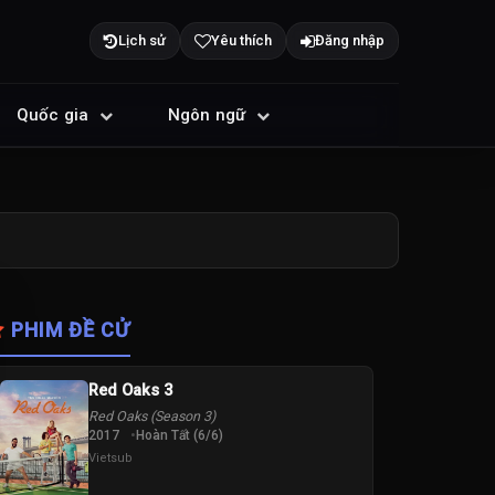
Lịch sử
Yêu thích
Đăng nhập
Quốc gia
Ngôn ngữ
PHIM ĐỀ CỬ
Red Oaks 3
Red Oaks (Season 3)
2017
Hoàn Tất (6/6)
Vietsub