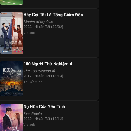
Hãy Gọi Tôi Là Tổng Giám Đốc
Master of My Own
2022
Hoàn Tất (32/32)
Vietsub
100 Người Thử Nghiệm 4
The 100 (Season 4)
2017
Hoàn Tất (13/13)
Thuyết Minh
Nụ Hôn Của Yêu Tinh
Kiss Goblin
2020
Hoàn Tất (12/12)
Vietsub