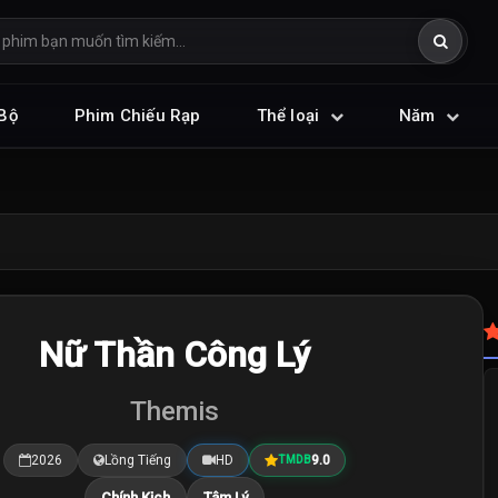
Bộ
Phim Chiếu Rạp
Thể loại
Năm
Nữ Thần Công Lý
Themis
2026
Lồng Tiếng
HD
9.0
TMDB
Chính Kịch
Tâm Lý