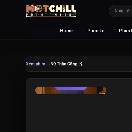
Home
Phim Lẻ
Phim 
Xem phim
Nữ Thần Công Lý
TRAILER
★
9.0
/10