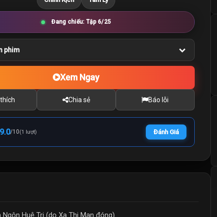
Đang chiếu: Tập 6/25
n phim
Xem Ngay
thích
Chia sẻ
Báo lỗi
9.0
/
10
Đánh Giá
(1 lượt)
 Ngôn Huệ Tri (do Xa Thi Mạn đóng)