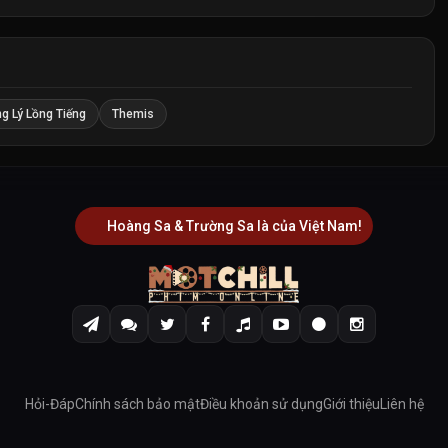
g Lý Lồng Tiếng
Themis
Hoàng Sa & Trường Sa là của Việt Nam!
Hỏi-Đáp
Chính sách bảo mật
Điều khoản sử dụng
Giới thiệu
Liên hệ