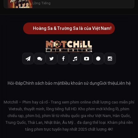
Lồng Tiếng
Hoàng Sa & Trường Sa là của Việt Nam!
Hỏi-Đáp
Chính sách bảo mật
Điều khoản sử dụng
Giới thiệu
Liên hệ
Motchill – Phim hay cả rổ - Trang xem phim online chất lượng cao miễn phí
Vietsub, thuyết minh, lồng tiếng full HD. Kho phim mới khổng lồ, phim
chiếu rạp, phim bộ, phim lẻ từ nhiều quốc gia như Việt Nam, Hàn Quốc,
Trung Quốc, Thái Lan, Nhật Bản, Âu Mỹ… đa dạng thể loại. Khám phá nền
tảng phim trực tuyến hay nhất 2025 chất lượng 4K!