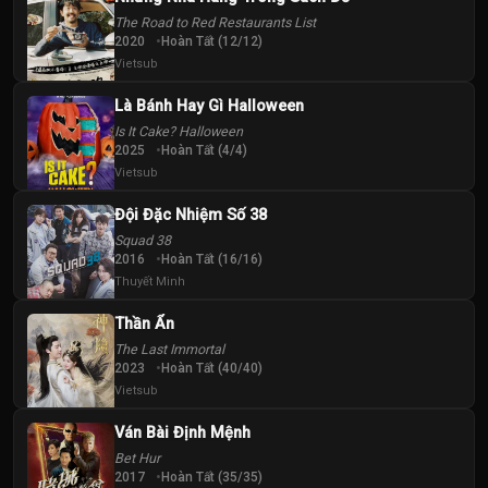
The Road to Red Restaurants List
2020
Hoàn Tất (12/12)
Vietsub
Là Bánh Hay Gì Halloween
Is It Cake? Halloween
2025
Hoàn Tất (4/4)
Vietsub
Đội Đặc Nhiệm Số 38
Squad 38
2016
Hoàn Tất (16/16)
Thuyết Minh
Thần Ẩn
The Last Immortal
2023
Hoàn Tất (40/40)
Vietsub
Ván Bài Định Mệnh
Bet Hur
2017
Hoàn Tất (35/35)