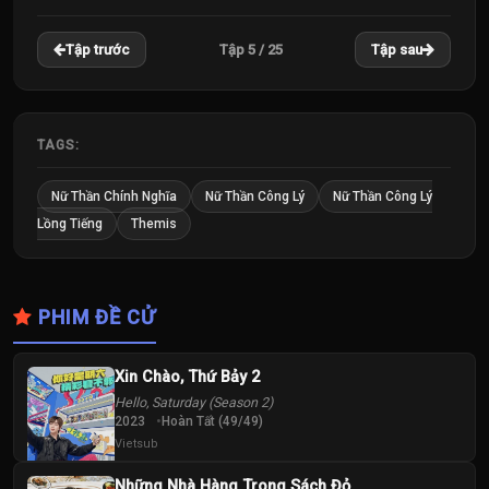
22
23
24
Tập 5 / 25
Tập trước
Tập sau
Tập
Tập
Tập
25
Tập
TAGS:
Nữ Thần Chính Nghĩa
Nữ Thần Công Lý
Nữ Thần Công Lý
Lồng Tiếng
Themis
PHIM ĐỀ CỬ
Xin Chào, Thứ Bảy 2
Hello, Saturday (Season 2)
2023
Hoàn Tất (49/49)
Vietsub
Những Nhà Hàng Trong Sách Đỏ