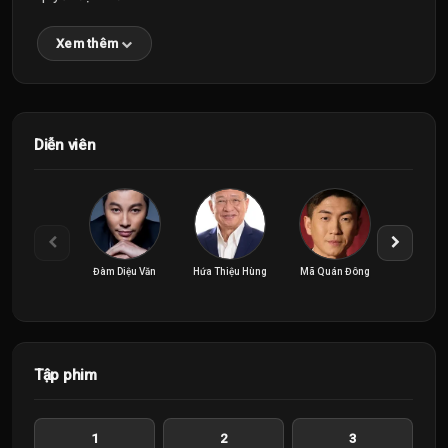
Xem thêm
Diễn viên
Đàm Diệu Văn
Hứa Thiệu Hùng
Mã Quán Đông
Trần 
Tập phim
1
2
3