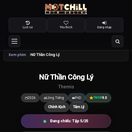
Lịch sử
Yêu thích
Đăng nhập
Xem phim
Nữ Thần Công Lý
TRAILER
Nữ Thần Công Lý
9.0
/10
Themis
2026
Lồng Tiếng
FHD
9.0
TMDB
Chính Kịch
Tâm Lý
Đang chiếu: Tập 5/25