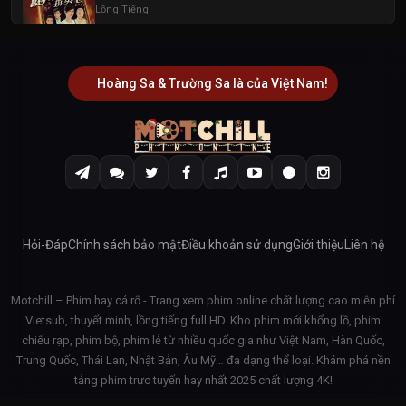
Lồng Tiếng
Hoàng Sa & Trường Sa là của Việt Nam!
Hỏi-Đáp
Chính sách bảo mật
Điều khoản sử dụng
Giới thiệu
Liên hệ
Motchill – Phim hay cả rổ - Trang xem phim online chất lượng cao miễn phí
Vietsub, thuyết minh, lồng tiếng full HD. Kho phim mới khổng lồ, phim
chiếu rạp, phim bộ, phim lẻ từ nhiều quốc gia như Việt Nam, Hàn Quốc,
Trung Quốc, Thái Lan, Nhật Bản, Âu Mỹ… đa dạng thể loại. Khám phá nền
tảng phim trực tuyến hay nhất 2025 chất lượng 4K!