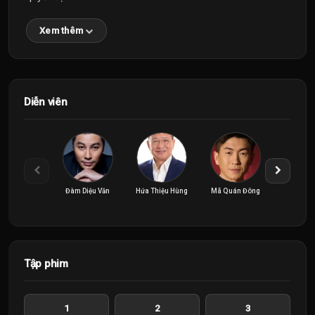
Xem thêm
Diễn viên
Đàm Diệu Văn
Hứa Thiệu Hùng
Mã Quán Đông
Trần 
Tập phim
1
2
3