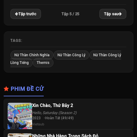
22
23
24
Tập 5 / 25
Tập trước
Tập sau
Tập
Tập
Tập
25
Tập
TAGS:
Nữ Thần Chính Nghĩa
Nữ Thần Công Lý
Nữ Thần Công Lý
Lồng Tiếng
Themis
PHIM ĐỀ CỬ
Xin Chào, Thứ Bảy 2
Hello, Saturday (Season 2)
2023
Hoàn Tất (49/49)
Vietsub
Những Nhà Hàng Trong Sách Đỏ