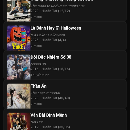
The Road to Red Restaurants List
2020
Hoàn Tất (12/12)
Vietsub
Là Bánh Hay Gì Halloween
Is It Cake? Halloween
2025
Hoàn Tất (4/4)
Vietsub
Đội Đặc Nhiệm Số 38
Squad 38
2016
Hoàn Tất (16/16)
Thuyết Minh
Thần Ẩn
The Last Immortal
2023
Hoàn Tất (40/40)
Vietsub
Ván Bài Định Mệnh
Bet Hur
2017
Hoàn Tất (35/35)