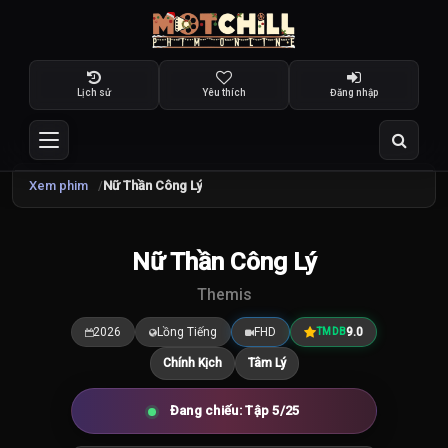
Lịch sử
Yêu thích
Đăng nhập
Xem phim
Nữ Thần Công Lý
TRAILER
Nữ Thần Công Lý
9.0
/10
Themis
2026
Lồng Tiếng
FHD
9.0
TMDB
Chính Kịch
Tâm Lý
Đang chiếu: Tập 5/25