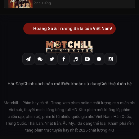
Lồng Tiếng
Hoàng Sa & Trường Sa là của Việt Nam!
Hỏi-Đáp
Chính sách bảo mật
Điều khoản sử dụng
Giới thiệu
Liên hệ
Motchill – Phim hay cả rổ - Trang xem phim online chất lượng cao miễn phí
Vietsub, thuyết minh, lồng tiếng full HD. Kho phim mới khổng lồ, phim
chiếu rạp, phim bộ, phim lẻ từ nhiều quốc gia như Việt Nam, Hàn Quốc,
Trung Quốc, Thái Lan, Nhật Bản, Âu Mỹ… đa dạng thể loại. Khám phá nền
tảng phim trực tuyến hay nhất 2025 chất lượng 4K!