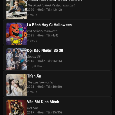
The Road to Red Restaurants List
2020
Hoàn Tất (12/12)
Vietsub
Là Bánh Hay Gì Halloween
Is It Cake? Halloween
2025
Hoàn Tất (4/4)
Vietsub
Đội Đặc Nhiệm Số 38
Squad 38
2016
Hoàn Tất (16/16)
Thuyết Minh
Thần Ẩn
The Last Immortal
2023
Hoàn Tất (40/40)
Vietsub
Ván Bài Định Mệnh
Bet Hur
2017
Hoàn Tất (35/35)