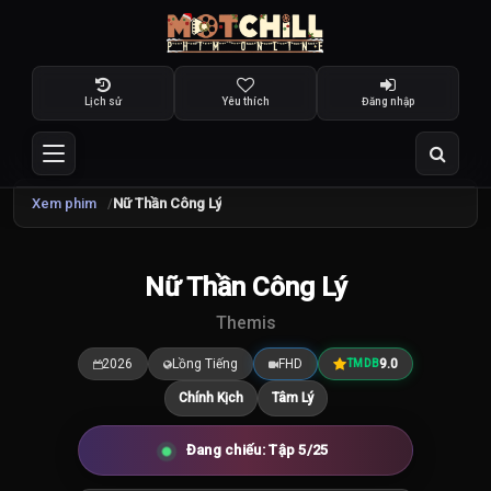
Lịch sử
Yêu thích
Đăng nhập
Xem phim
Nữ Thần Công Lý
TRAILER
Nữ Thần Công Lý
9.0
/10
Themis
2026
Lồng Tiếng
FHD
9.0
TMDB
Chính Kịch
Tâm Lý
Đang chiếu: Tập 5/25