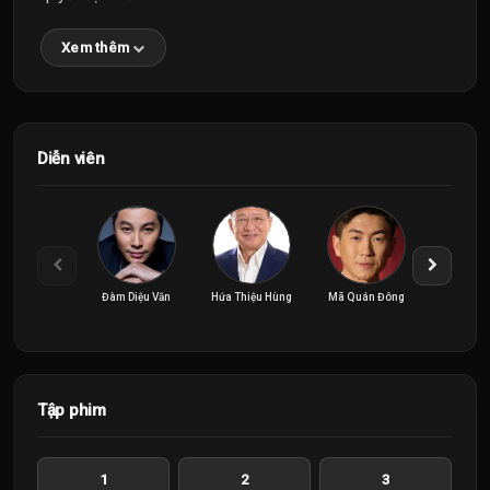
Xem thêm
Diễn viên
Đàm Diệu Văn
Hứa Thiệu Hùng
Mã Quán Đông
Trần 
Tập phim
1
2
3