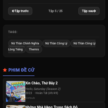
22
23
24
Tập 5 / 25
Tập trước
Tập sau
Tập
Tập
Tập
25
Tập
TAGS:
Nữ Thần Chính Nghĩa
Nữ Thần Công Lý
Nữ Thần Công Lý
Lồng Tiếng
Themis
PHIM ĐỀ CỬ
Xin Chào, Thứ Bảy 2
Hello, Saturday (Season 2)
2023
Hoàn Tất (49/49)
Vietsub
Những Nhà Hàng Trong Sách Đỏ