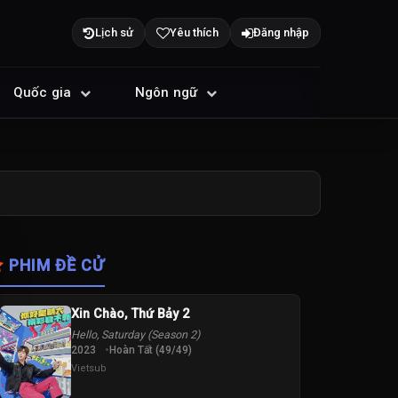
Lịch sử
Yêu thích
Đăng nhập
Quốc gia
Ngôn ngữ
PHIM ĐỀ CỬ
Xin Chào, Thứ Bảy 2
Hello, Saturday (Season 2)
2023
Hoàn Tất (49/49)
Vietsub