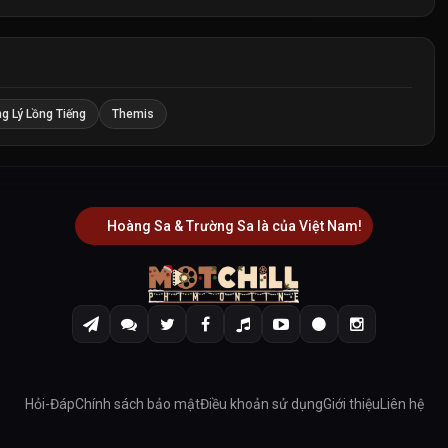
g Lý Lồng Tiếng
Themis
Hoàng Sa & Trường Sa là của Việt Nam!
Hỏi-Đáp
Chính sách bảo mật
Điều khoản sử dụng
Giới thiệu
Liên hệ