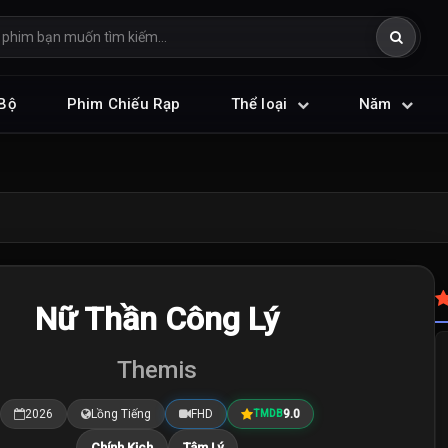
Bộ
Phim Chiếu Rạp
Thể loại
Năm
Nữ Thần Công Lý
Themis
2026
Lồng Tiếng
FHD
9.0
TMDB
Chính Kịch
Tâm Lý