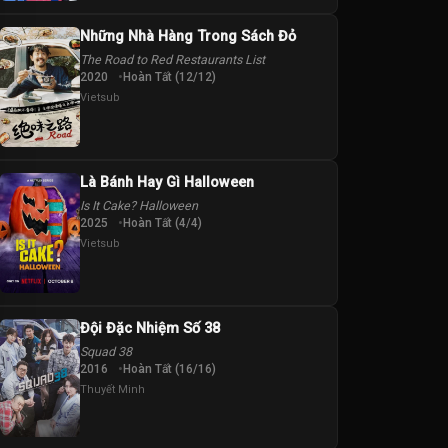
Những Nhà Hàng Trong Sách Đỏ
The Road to Red Restaurants List
2020
Hoàn Tất (12/12)
Vietsub
Là Bánh Hay Gì Halloween
Is It Cake? Halloween
2025
Hoàn Tất (4/4)
Vietsub
Đội Đặc Nhiệm Số 38
Squad 38
2016
Hoàn Tất (16/16)
Thuyết Minh