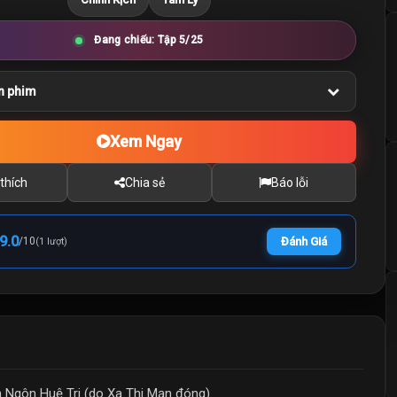
Đang chiếu: Tập 5/25
n phim
Xem Ngay
thích
Chia sẻ
Báo lỗi
9.0
/
10
Đánh Giá
(1 lượt)
 Ngôn Huệ Tri (do Xa Thi Mạn đóng)