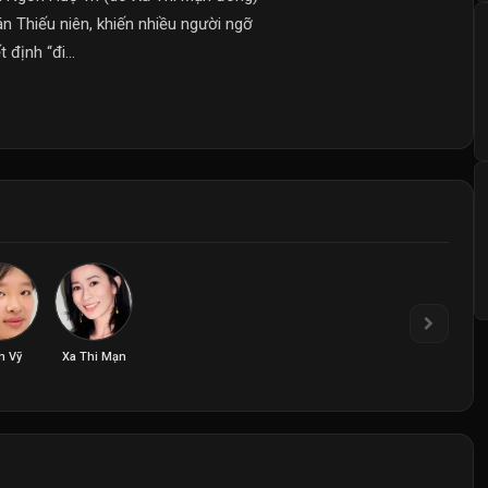
n Thiếu niên, khiến nhiều người ngỡ
định “đi...
n Vỹ
Xa Thi Mạn