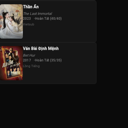
Thần Ẩn
The Last Immortal
2023
Hoàn Tất (40/40)
Vietsub
Ván Bài Định Mệnh
Bet Hur
2017
Hoàn Tất (35/35)
Lồng Tiếng