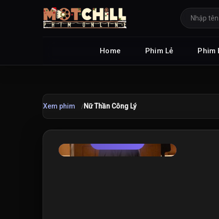
Home
Phim Lẻ
Phim 
Xem phim
Nữ Thần Công Lý
TRAILER
★
9.0
/10