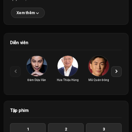
Xem thêm
Diễn viên
Đàm Diệu Văn
Hứa Thiệu Hùng
Mã Quán Đông
Trần 
Tập phim
1
2
3