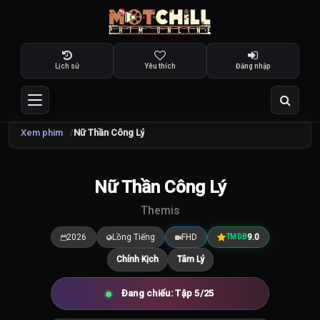
Lịch sử
Yêu thích
Đăng nhập
Xem phim
Nữ Thần Công Lý
TRAILER
Nữ Thần Công Lý
9.0
/10
Themis
2026
Lồng Tiếng
FHD
9.0
TMDB
Chính Kịch
Tâm Lý
Đang chiếu: Tập 5/25