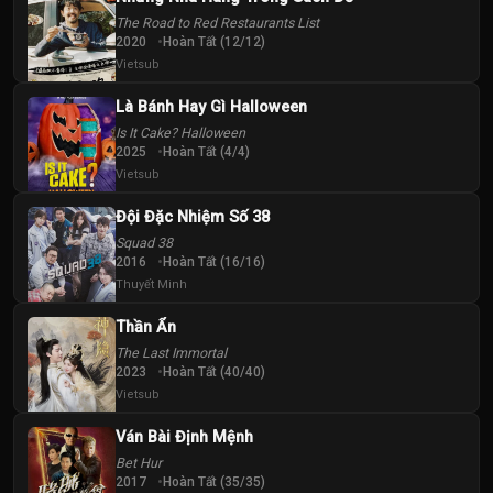
The Road to Red Restaurants List
2020
Hoàn Tất (12/12)
Vietsub
Là Bánh Hay Gì Halloween
Is It Cake? Halloween
2025
Hoàn Tất (4/4)
Vietsub
Đội Đặc Nhiệm Số 38
Squad 38
2016
Hoàn Tất (16/16)
Thuyết Minh
Thần Ẩn
The Last Immortal
2023
Hoàn Tất (40/40)
Vietsub
Ván Bài Định Mệnh
Bet Hur
2017
Hoàn Tất (35/35)