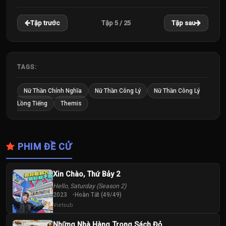
22
23
24
Tập 5 / 25
Tập trước
Tập sau
Tập
Tập
Tập
25
Tập
TAGS:
Nữ Thần Chính Nghĩa
Nữ Thần Công Lý
Nữ Thần Công Lý
Lồng Tiếng
Themis
PHIM ĐỀ CỬ
Xin Chào, Thứ Bảy 2
Hello, Saturday (Season 2)
2023
Hoàn Tất (49/49)
Vietsub
Những Nhà Hàng Trong Sách Đỏ