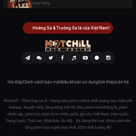
Lồng Tiếng
Hoàng Sa & Trường Sa là của Việt Nam!
Hỏi-Đáp
Chính sách bảo mật
Điều khoản sử dụng
Giới thiệu
Liên hệ
Motchill – Phim hay cả rổ - Trang xem phim online chất lượng cao miễn phí
Vietsub, thuyết minh, lồng tiếng full HD. Kho phim mới khổng lồ, phim
chiếu rạp, phim bộ, phim lẻ từ nhiều quốc gia như Việt Nam, Hàn Quốc,
Trung Quốc, Thái Lan, Nhật Bản, Âu Mỹ… đa dạng thể loại. Khám phá nền
tảng phim trực tuyến hay nhất 2025 chất lượng 4K!